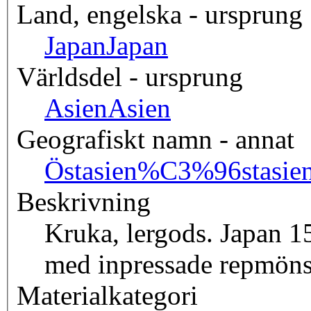
Land, engelska - ursprung
Japan
Japan
Världsdel - ursprung
Asien
Asien
Geografiskt namn - annat
Östasien
%C3%96stasie
Beskrivning
Kruka, lergods. Japan 1
med inpressade repmöns
Materialkategori