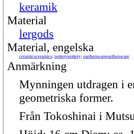
keramik
Material
lergods
Material, engelska
ceramics
ceramics
;
pottery
pottery
;
earthenware
earthenware
Anmärkning
Mynningen utdragen i e
geometriska former.
Från Tokoshinai i Muts