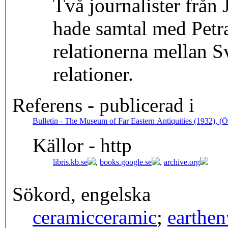
Två journalister från
hade samtal med Petra.
relationerna mellan S
relationer.
Referens - publicerad i
Bulletin - The Museum of Far Eastern Antiquities (1932), (Ö
Källor - http
libris.kb.se
,
books.google.se
,
archive.org
Sökord, engelska
ceramic
ceramic
;
earthe