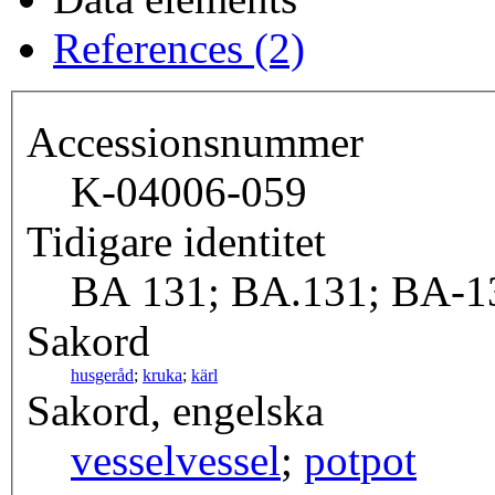
References (2)
Accessionsnummer
K-04006-059
Tidigare identitet
BA 131; BA.131; BA-1
Sakord
husgeråd
;
kruka
;
kärl
Sakord, engelska
vessel
vessel
;
pot
pot