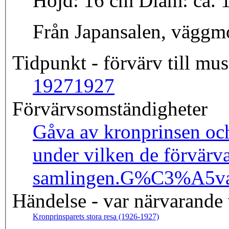
Höjd: 16 cm Diam: 
Från Japansalen, väggmo
Tidpunkt - förvärv till mus
1927
1927
Förvärvsomständigheter
Gåva av kronprinsen och 
under vilken de förvärva
samlingen.
G%C3%A5va%
Händelse - var närvarande
Kronprinsparets stora resa (1926-1927)