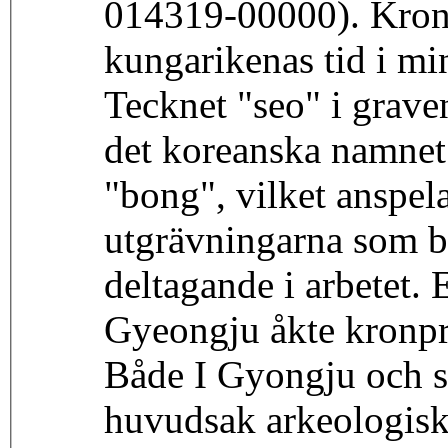
014319-00000). Kronpr
kungarikenas tid i m
Tecknet "seo" i grave
det koreanska namnet
"bong", vilket anspel
utgrävningarna som be
deltagande i arbetet. 
Gyeongju åkte kronpri
Både I Gyongju och s
huvudsak arkeologiska