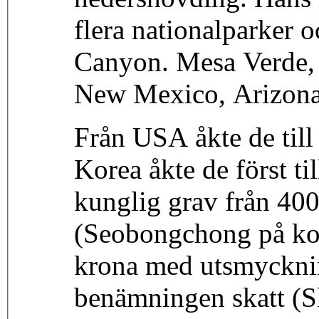
flera nationalparker 
Canyon. Mesa Verde,
New Mexico, Arizona,
Från USA åkte de till 
Korea åkte de först t
kunglig grav från 400
(Seobongchong på kor
krona med utsmycknin
benämningen skatt (S