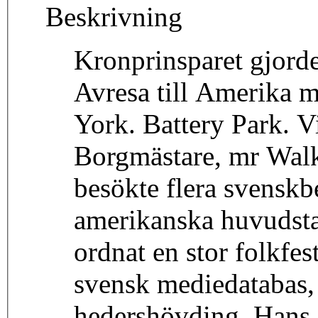
Beskrivning
Kronprinsparet gjord
Avresa till Amerika 
York. Battery Park. Vi
Borgmästare, mr Walk
besökte flera svensk
amerikanska huvudsta
ordnat en stor folkfe
svensk mediedatabas, 
hedershövding. Hans 