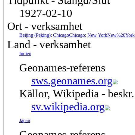
Tidpunkt - Stängd/Slut
1927-02-10
Ort - verksamhet
Beijing (Peking)
;
Chicago
Chicago
;
New York
New%20York
Land - verksamhet
Indien
Geonames-referens
sws.geonames.org
Källor, Wikipedia - beskr.
sv.wikipedia.org
Japan
Geonames-referens