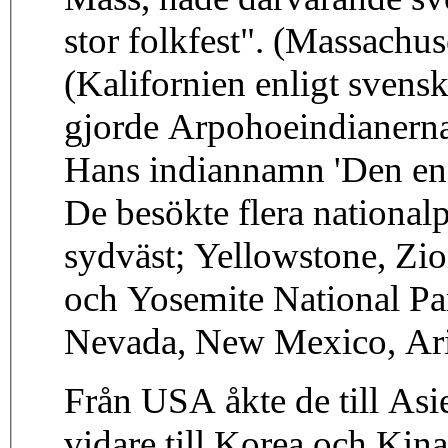
stor folkfest". (Massachu
(Kalifornien enligt svensk
gjorde Arpohoeindianerna 
Hans indiannamn 'Den ens
De besökte flera national
sydväst; Yellowstone, Zi
och Yosemite National P
Nevada, New Mexico, Ariz
Från USA åkte de till Asie
vidare till Korea och Kina.