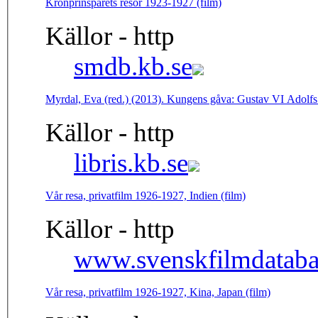
Kronprinsparets resor 1923-1927 (film)
Källor - http
smdb.kb.se
Myrdal, Eva (red.) (2013). Kungens gåva: Gustav VI Adolfs g
Källor - http
libris.kb.se
Vår resa, privatfilm 1926-1927, Indien (film)
Källor - http
www.svenskfilmdataba
Vår resa, privatfilm 1926-1927, Kina, Japan (film)