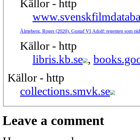
Källor - http
www.svenskfilmdataba
Älmeberg, Roger (2020). Gustaf VI Adolf: regenten som rä
Källor - http
libris.kb.se
,
books.goo
Källor - http
collections.smvk.se
Leave a comment