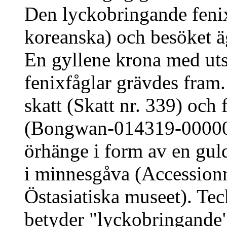
Den lyckobringande feni
koreanska) och besöket 
En gyllene krona med ut
fenixfåglar grävdes fra
skatt (Skatt nr. 339) oc
(Bongwan-014319-00000).
örhänge i form av en guld
i minnesgåva (Accessio
Östasiatiska museet). Te
betyder "lyckobringande" 