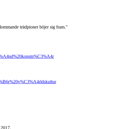
tblommande trädpioner böjer sig fram."
%A4nd%20konstn%C3%A4r
%B6r%20v%C3%A4rldskultur
 2017.