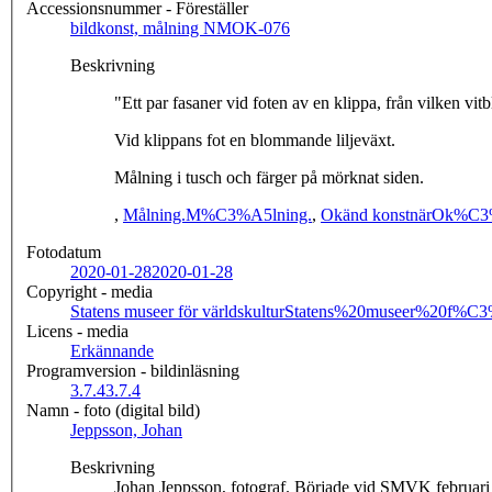
Accessionsnummer - Föreställer
bildkonst, målning NMOK-076
Beskrivning
"Ett par fasaner vid foten av en klippa, från vilken vi
Vid klippans fot en blommande liljeväxt.
Målning i tusch och färger på mörknat siden.
,
Målning.
M%C3%A5lning.
,
Okänd konstnär
Ok%C3
Fotodatum
2020-01-28
2020-01-28
Copyright - media
Statens museer för världskultur
Statens%20museer%20f%C3
Licens - media
Erkännande
Programversion - bildinläsning
3.7.4
3.7.4
Namn - foto (digital bild)
Jeppsson, Johan
Beskrivning
Johan Jeppsson, fotograf. Började vid SMVK februari