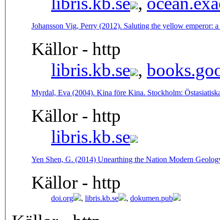
libris.kb.se
,
ocean.exa
Johansson Vig, Perry (2012). Saluting the yellow emperor: a
Källor - http
libris.kb.se
,
books.goo
Myrdal, Eva (2004). Kina före Kina. Stockholm: Östasiatisk
Källor - http
libris.kb.se
Yen Shen, G. (2014) Unearthing the Nation Modern Geology
Källor - http
doi.org
,
libris.kb.se
,
dokumen.pub