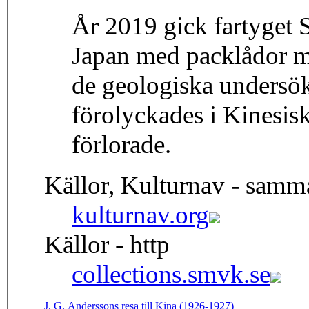
År 2019 gick fartyget S
Japan med packlådor m
de geologiska undersök
förolyckades i Kinesis
förlorade.
Källor, Kulturnav - samm
kulturnav.org
Källor - http
collections.smvk.se
J. G. Anderssons resa till Kina (1926-1927)