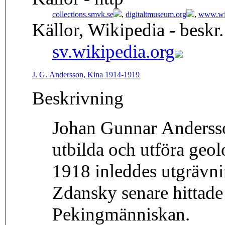
collections.smvk.se
,
digitaltmuseum.org
,
www.wik
Källor, Wikipedia - beskr.
sv.wikipedia.org
J. G. Andersson, Kina 1914-1919
Beskrivning
Johan Gunnar Andersson
utbilda och utföra geo
1918 inleddes utgrävn
Zdansky senare hittade 
Pekingmänniskan.