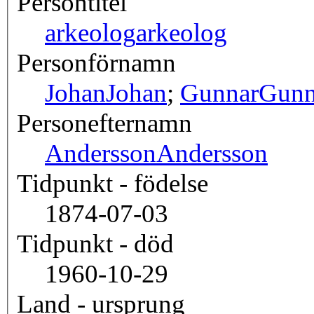
Persontitel
arkeolog
arkeolog
Personförnamn
Johan
Johan
;
Gunnar
Gunn
Personefternamn
Andersson
Andersson
Tidpunkt - födelse
1874-07-03
Tidpunkt - död
1960-10-29
Land - ursprung