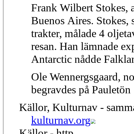
Frank Wilbert Stokes, 
Buenos Aires. Stokes, 
trakter, målade 4 oljet
resan. Han lämnade exp
Antarctic nådde Falkla
Ole Wennergsgaard, n
begravdes på Pauletön
Källor, Kulturnav - samm
kulturnav.org
Källor - http