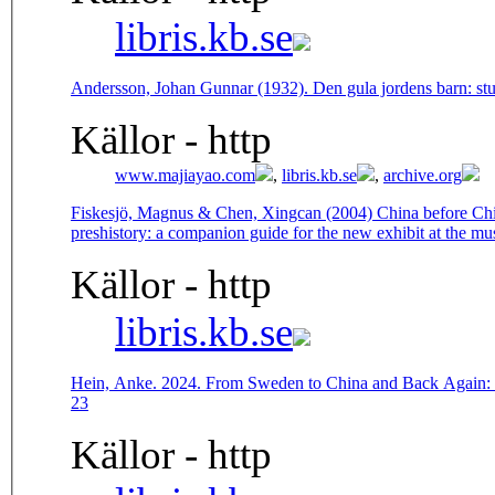
libris.kb.se
Andersson, Johan Gunnar (1932). Den gula jordens barn: stu
Källor - http
www.majiayao.com
,
libris.kb.se
,
archive.org
Fiskesjö, Magnus & Chen, Xingcan (2004) China before Chi
preshistory: a companion guide for the new exhibit at the mus
Källor - http
libris.kb.se
Hein, Anke. 2024. From Sweden to China and Back Again: 'C
23
Källor - http