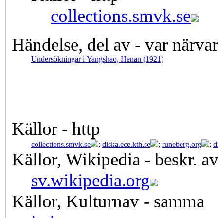
collections.smvk.se
Händelse, del av - var närva
Undersökningar i Yangshao, Henan (1921)
Källor - http
collections.smvk.se
;
diska.ece.kth.se
;
runeberg.org
;
d
Källor, Wikipedia - beskr. a
sv.wikipedia.org
Källor, Kulturnav - samma