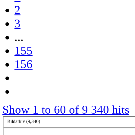
2
3
...
155
156
Show 1 to 60 of 9 340 hits
Bildarkiv (9,340)