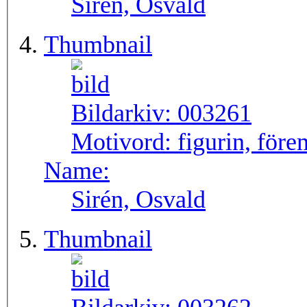
Sirén, Osvald
Thumbnail
Bildarkiv:
003261
Motivord:
figurin, före
Name:
Sirén, Osvald
Thumbnail