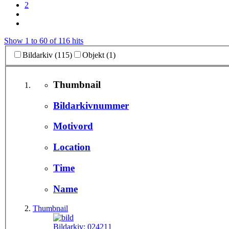
2
Show 1 to 60 of 116 hits
Bildarkiv (115)
Objekt (1)
Thumbnail
Bildarkivnummer
Motivord
Location
Time
Name
Thumbnail
Bildarkiv:
024211