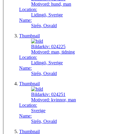
Motivord:
hund, man
Location:
Lidingö, Sverige
Name:
Sirén, Osvald
Thumbnail
Bildarkiv:
024225
Motivord:
man, tidning
Location:
Lidingö, Sverige
Name:
Sirén, Osvald
Thumbnail
Bildarkiv:
024251
Motivord:
kvinnor, man
Location:
Sverige
Name:
Sirén, Osvald
Thumbnail