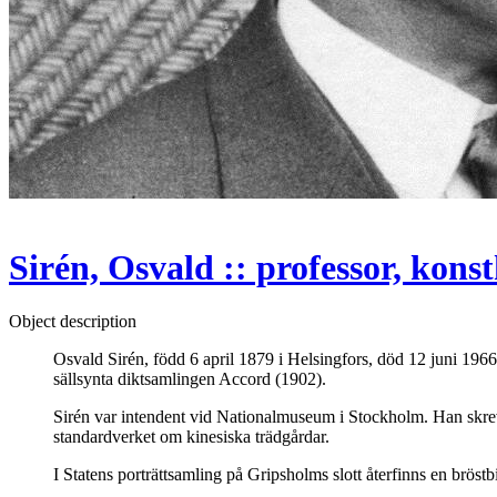
Sirén, Osvald :: professor, konst
Object description
Osvald Sirén, född 6 april 1879 i Helsingfors, död 12 juni 196
sällsynta diktsamlingen Accord (1902).
Sirén var intendent vid Nationalmuseum i Stockholm. Han skrev
standardverket om kinesiska trädgårdar.
I Statens porträttsamling på Gripsholms slott återfinns en bröst