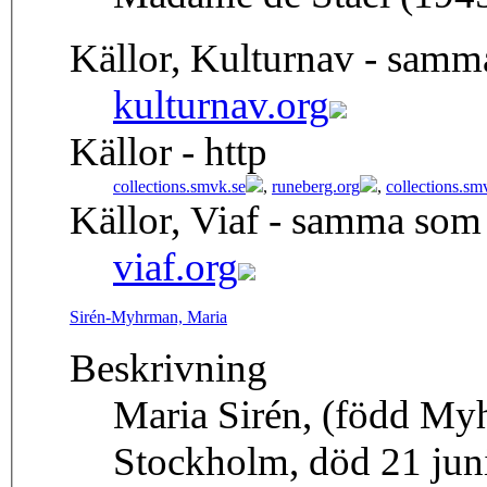
Källor, Kulturnav - samm
kulturnav.org
Källor - http
collections.smvk.se
,
runeberg.org
,
collections.sm
Källor, Viaf - samma som
viaf.org
Sirén-Myhrman, Maria
Beskrivning
Maria Sirén, (född Myh
Stockholm, död 21 juni