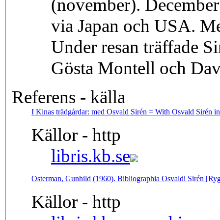
(november). December t
via Japan och USA. Med
Under resan träffade S
Gösta Montell och Da
Referens - källa
I Kinas trädgårdar: med Osvald Sirén = With Osvald Sirén in
Källor - http
libris.kb.se
Osterman, Gunhild (1960). Bibliographia Osvaldi Sirén [Ryg
Källor - http