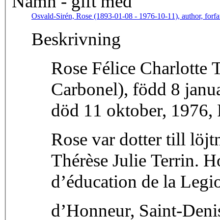
Namn - gift med
Osvald-Sirén, Rose (1893-01-08 - 1976-10-11), author, forfatter,
Beskrivning
Rose Félice Charlotte 
Carbonel), född 8 janu
död 11 oktober, 1976, F
Rose var dotter till lö
Thérèse Julie Terrin. 
d’éducation de la Legi
d’Honneur, Saint-Denis,