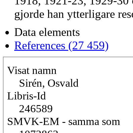
1918, 1921-23, 1929-30 o
gjorde han ytterligare res
Data elements
References (27 459)
Visat namn
Sirén, Osvald
Libris-Id
246589
SMVK-EM - samma som