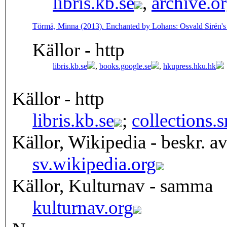
libris.kb.se
,
archive.o
Törmä, Minna (2013). Enchanted by Lohans: Osvald Sirén's
Källor - http
libris.kb.se
,
books.google.se
,
hkupress.hku.hk
Källor - http
libris.kb.se
;
collections.
Källor, Wikipedia - beskr. a
sv.wikipedia.org
Källor, Kulturnav - samma
kulturnav.org