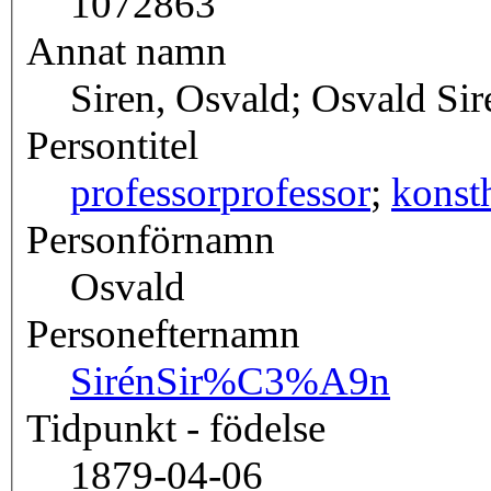
1072863
Annat namn
Siren, Osvald; Osvald Sir
Persontitel
professor
professor
;
konsth
Personförnamn
Osvald
Personefternamn
Sirén
Sir%C3%A9n
Tidpunkt - födelse
1879-04-06