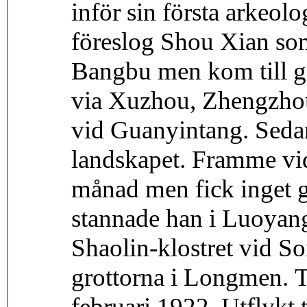
inför sin första arkeol
föreslog Shou Xian som
Bangbu men kom till g
via Xuzhou, Zhengzhou
vid Guanyintang. Sedan
landskapet. Framme vi
månad men fick inget gr
stannade han i Luoyang
Shaolin-klostret vid S
grottorna i Longmen. T
februari 1922. Utflykt