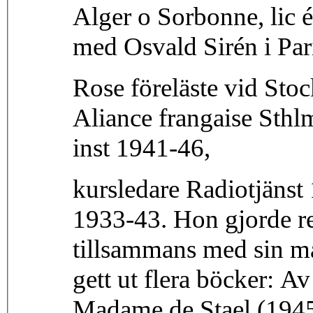
Alger o Sorbonne, lic é
med Osvald Sirén i Par
Rose föreläste vid Sto
Aliance frangaise Sthl
inst 1941-46,
kursledare Radiotjänst
1933-43. Hon gjorde re
tillsammans med sin m
gett ut flera böcker: 
Madame de Stael (1945)