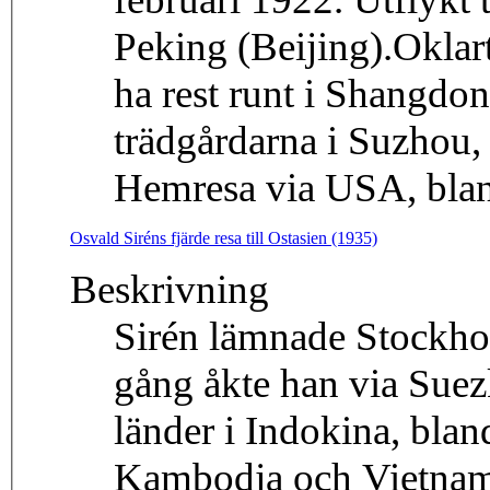
Peking (Beijing).Oklart
ha rest runt i Shangdo
trädgårdarna i Suzhou,
Hemresa via USA, blan
Osvald Siréns fjärde resa till Ostasien (1935)
Beskrivning
Sirén lämnade Stockh
gång åkte han via Suezk
länder i Indokina, blan
Kambodja och Vietnam.