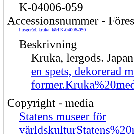
K-04006-059
Accessionsnummer - Förest
husgeråd, kruka, kärl K-04006-059
Beskrivning
Kruka, lergods. Japa
en spets, dekorerad 
former.
Kruka%20med
Copyright - media
Statens museer för
världskultur
Statens%2