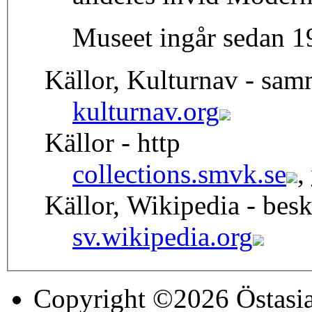
Museet ingår sedan 19
Källor, Kulturnav - sa
kulturnav.org
Källor - http
collections.smvk.se
,
Källor, Wikipedia - besk
sv.wikipedia.org
Copyright ©2026 Östasia