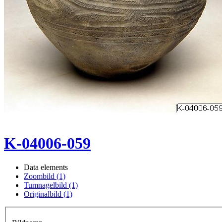
K-04006-059
Data elements
Zoombild (1)
Tumnagelbild (1)
Originalbild (1)