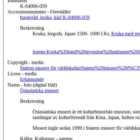
Bildnamn
K-04006-059
Accessionsnummer - Föreställer
husgeråd, kruka, kärl K-04006-059
Beskrivning
Kruka, lergods. Japan 1500- 1000 f.Kr,
Kruka med myn
former.
Kruka%20med%20mynning%20utdragen%20i
Copyright - media
Statens museer för världskultur
Statens%20museer%20f%C3
Licens - media
Erkännande
Namn - foto (digital bild)
Östasiatiska museet
Beskrivning
Östasiatiska museet är ett kulturhistoriskt museum, 
samlingar av kulturföremål från Kina, Japan, Indien 
Museet ingår sedan 1999 i Statens museer för världskul
Källor, Kulturnav - samma