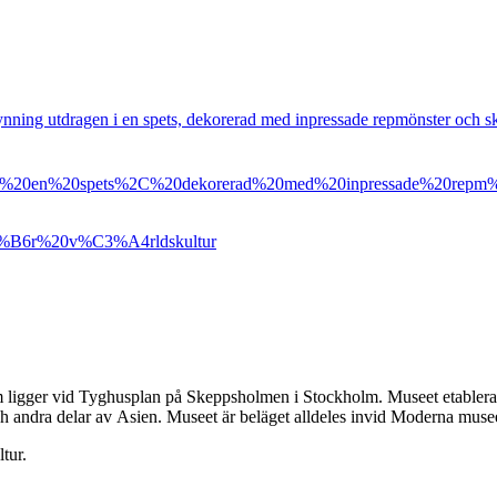
ning utdragen i en spets, dekorerad med inpressade repmönster och s
%20en%20spets%2C%20dekorerad%20med%20inpressade%20repm%C
%B6r%20v%C3%A4rldskultur
som ligger vid Tyghusplan på Skeppsholmen i Stockholm. Museet etabler
och andra delar av Asien. Museet är beläget alldeles invid Moderna mu
tur.