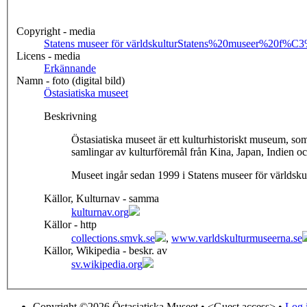
Copyright - media
Statens museer för världskultur
Statens%20museer%20f%C3
Licens - media
Erkännande
Namn - foto (digital bild)
Östasiatiska museet
Beskrivning
Östasiatiska museet är ett kulturhistoriskt museum, 
samlingar av kulturföremål från Kina, Japan, Indien 
Museet ingår sedan 1999 i Statens museer för världskul
Källor, Kulturnav - samma
kulturnav.org
Källor - http
collections.smvk.se
,
www.varldskulturmuseerna.se
Källor, Wikipedia - beskr. av
sv.wikipedia.org
Copyright ©2026 Östasiatiska Museet •
<Guest access>
•
Log i