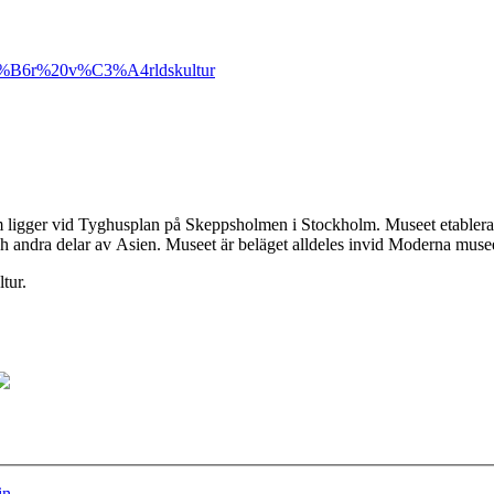
%B6r%20v%C3%A4rldskultur
som ligger vid Tyghusplan på Skeppsholmen i Stockholm. Museet etabler
och andra delar av Asien. Museet är beläget alldeles invid Moderna mu
tur.
n...