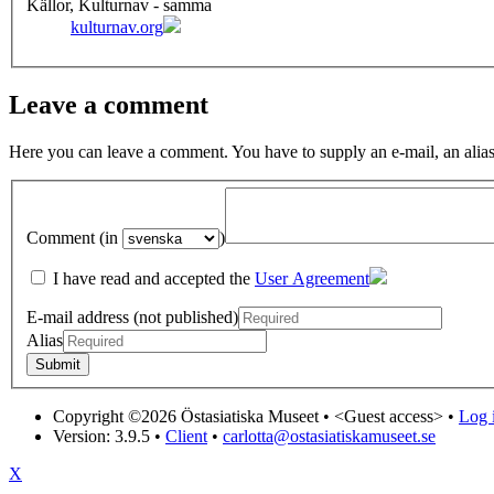
Källor, Kulturnav - samma
kulturnav.org
Leave a comment
Here you can leave a comment. You have to supply an e-mail, an alias
Comment (in
)
I have read and accepted the
User Agreement
E-mail address (not published)
Alias
Copyright ©2026 Östasiatiska Museet •
<Guest access>
•
Log i
Version: 3.9.5
•
Client
•
carlotta@ostasiatiskamuseet.se
X