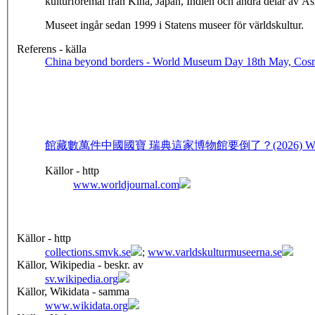
kulturföremål från Kina, Japan, Indien och andra delar av 
Museet ingår sedan 1999 i Statens museer för världskultur.
Referens - källa
China beyond borders - World Museum Day 18th May, Cosm
館藏數萬件中國國寶 瑞典這家博物館要倒了？(2026) World 
Källor - http
www.worldjournal.com
Källor - http
collections.smvk.se
;
www.varldskulturmuseerna.se
Källor, Wikipedia - beskr. av
sv.wikipedia.org
Källor, Wikidata - samma
www.wikidata.org