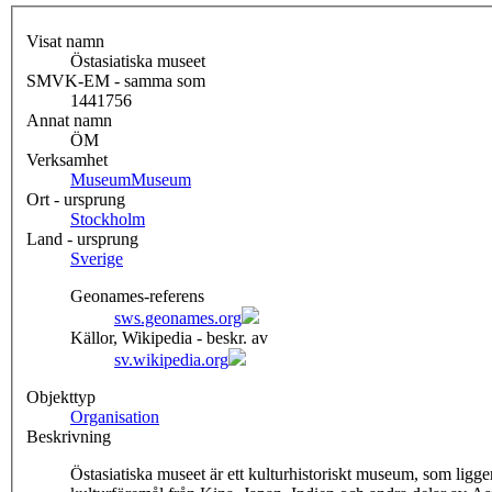
Visat namn
Östasiatiska museet
SMVK-EM - samma som
1441756
Annat namn
ÖM
Verksamhet
Museum
Museum
Ort - ursprung
Stockholm
Land - ursprung
Sverige
Geonames-referens
sws.geonames.org
Källor, Wikipedia - beskr. av
sv.wikipedia.org
Objekttyp
Organisation
Beskrivning
Östasiatiska museet är ett kulturhistoriskt museum, som li