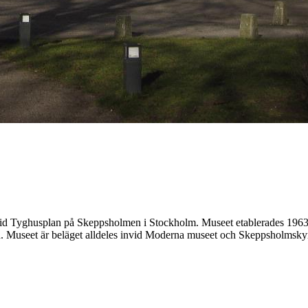
r vid Tyghusplan på Skeppsholmen i Stockholm. Museet etablerades 196
en. Museet är beläget alldeles invid Moderna museet och Skeppsholmsky