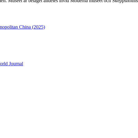
Asien. Museet är beläget alldeles invid Moderna museet och Skeppsholm
opolitan China (2025)
Journal