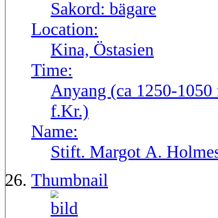
Sakord:
bägare
Location:
Kina, Östasien
Time:
Anyang (ca 1250-1050 f
f.Kr.)
Name:
Stift. Margot A. Holmes
Thumbnail