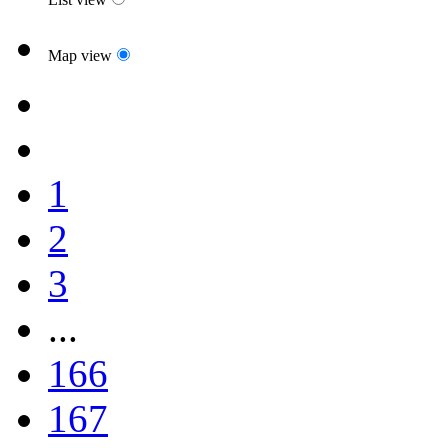
Map view
1
2
3
...
166
167