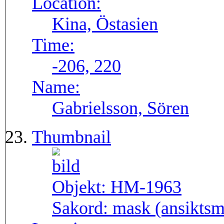
Location:
Kina, Östasien
Time:
-206, 220
Name:
Gabrielsson, Sören
Thumbnail
Objekt:
HM-1963
Sakord:
mask (ansiktsma