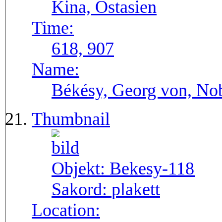
Kina, Östasien
Time:
618, 907
Name:
Békésy, Georg von, Nob
Thumbnail
Objekt:
Bekesy-118
Sakord:
plakett
Location: