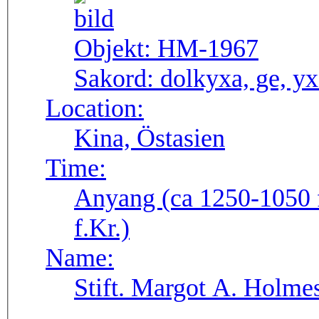
Objekt:
HM-1967
Sakord:
dolkyxa, ge, y
Location:
Kina, Östasien
Time:
Anyang (ca 1250-1050 f
f.Kr.)
Name:
Stift. Margot A. Holmes