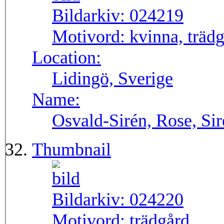
Bildarkiv:
024219
Motivord:
kvinna, träd
Location:
Lidingö, Sverige
Name:
Osvald-Sirén, Rose, Si
Thumbnail
Bildarkiv:
024220
Motivord:
trädgård