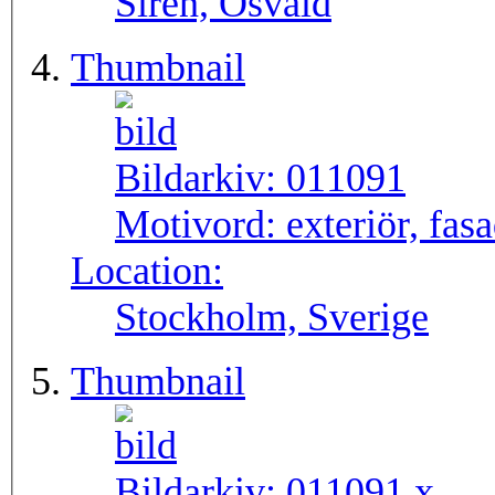
Sirén, Osvald
Thumbnail
Bildarkiv:
011091
Motivord:
exteriör, fas
Location:
Stockholm, Sverige
Thumbnail
Bildarkiv:
011091.x