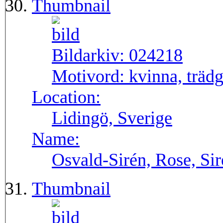
Thumbnail
Bildarkiv:
024218
Motivord:
kvinna, träd
Location:
Lidingö, Sverige
Name:
Osvald-Sirén, Rose, Si
Thumbnail