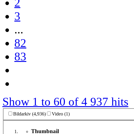
2
3
...
82
83
Show 1 to 60 of 4 937 hits
Bildarkiv (4,936)
Video (1)
Thumbnail