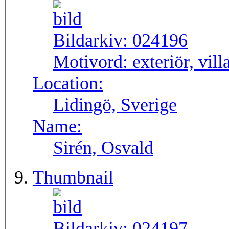
Bildarkiv:
024196
Motivord:
exteriör, vill
Location:
Lidingö, Sverige
Name:
Sirén, Osvald
Thumbnail
Bildarkiv:
024197