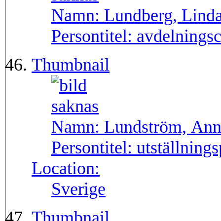
Namn:
Lundberg, Lind
Persontitel:
avdelnings
Thumbnail
Namn:
Lundström, An
Persontitel:
utställning
Location:
Sverige
Thumbnail