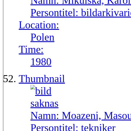
Namn:
Mikulska, Karol
Persontitel:
bildarkivari
Location:
Polen
Time:
1980
Thumbnail
Namn:
Moazeni, Maso
Persontitel:
tekniker