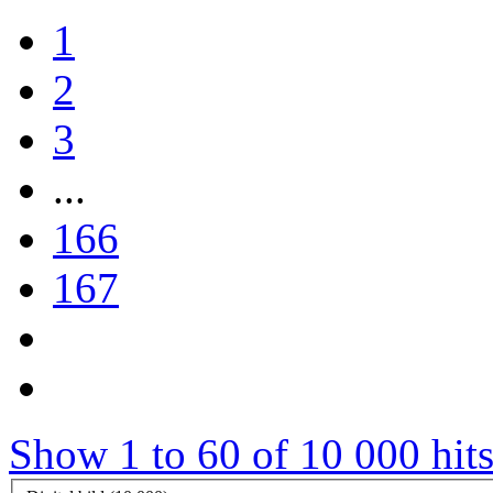
1
2
3
...
166
167
Show 1 to 60 of 10 000 hit