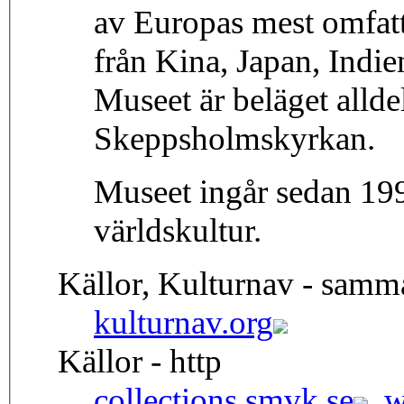
av Europas mest omfat
från Kina, Japan, Indie
Museet är beläget alld
Skeppsholmskyrkan.
Museet ingår sedan 199
världskultur.
Källor, Kulturnav - samm
kulturnav.org
Källor - http
collections.smvk.se
,
w