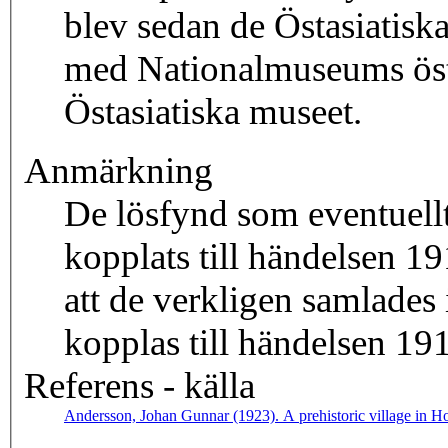
blev sedan de Östasiatis
med Nationalmuseums östas
Östasiatiska museet.
Anmärkning
De lösfynd som eventuellt 
kopplats till händelsen 1
att de verkligen samlades 
kopplas till händelse
Referens - källa
Andersson, Johan Gunnar (1923). A prehistoric village in H