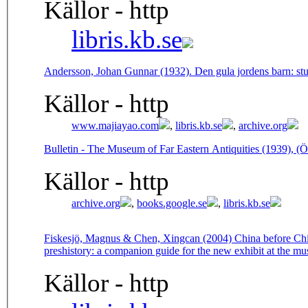
Källor - http
libris.kb.se
Andersson, Johan Gunnar (1932). Den gula jordens barn: stu
Källor - http
www.majiayao.com
,
libris.kb.se
,
archive.org
Bulletin - The Museum of Far Eastern Antiquities (1939), (Ö
Källor - http
archive.org
,
books.google.se
,
libris.kb.se
Fiskesjö, Magnus & Chen, Xingcan (2004) China before Chi
preshistory: a companion guide for the new exhibit at the mus
Källor - http