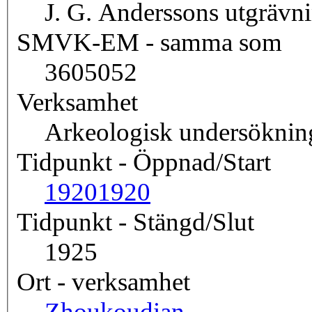
J. G. Anderssons utgrävn
SMVK-EM - samma som
3605052
Verksamhet
Arkeologisk undersöknin
Tidpunkt - Öppnad/Start
1920
1920
Tidpunkt - Stängd/Slut
1925
Ort - verksamhet
Zhoukoudian