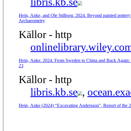
libris.kb.se
Hein, Anke, and Ole Stilborg. 2024. Beyond painted pottery:
Archaeometry
Källor - http
onlinelibrary.wiley.co
Hein, Anke. 2024. From Sweden to China and Back Again: 'C
23
Källor - http
libris.kb.se
,
ocean.exa
Hein, Anke (2024) “Excavating Andersson", Report of the 