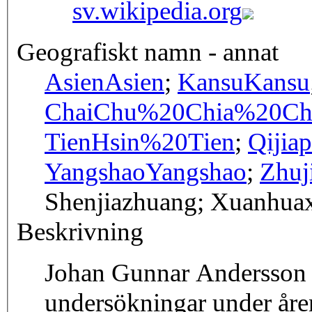
sv.wikipedia.org
Geografiskt namn - annat
Asien
Asien
;
Kansu
Kansu
Chai
Chu%20Chia%20Ch
Tien
Hsin%20Tien
;
Qijia
Yangshao
Yangshao
;
Zhuj
Shenjiazhuang; Xuanhua
Beskrivning
Johan Gunnar Andersson 
undersökningar under åre