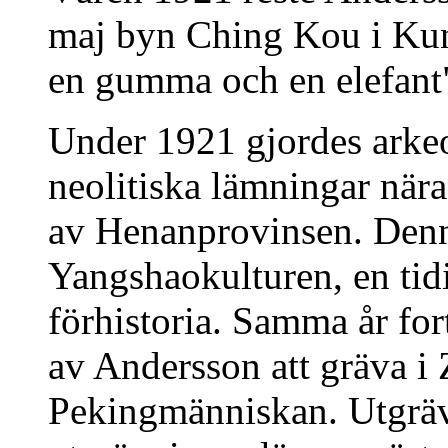
maj byn Ching Kou i Kun
en gumma och en elefant
Under 1921 gjordes arke
neolitiska lämningar när
av Henanprovinsen. Den
Yangshaokulturen, en tid
förhistoria. Samma år fo
av Andersson att gräva i
Pekingmänniskan. Utgrävn