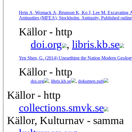
Hein A, Womack A, Brunson K, Ko J, Lee M. Excavating And
Antiquities (MFEA), Stockholm. Antiquity. Published onlin
Källor - http
doi.org
,
libris.kb.se
Yen Shen, G. (2014) Unearthing the Nation Modern Geology
Källor - http
doi.org
,
libris.kb.se
,
dokumen.pub
Källor - http
collections.smvk.se
Källor, Kulturnav - samma