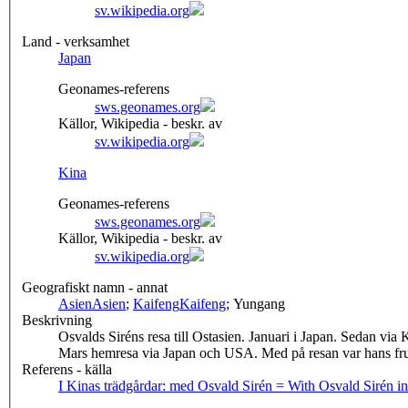
sv.wikipedia.org
Land - verksamhet
Japan
Geonames-referens
sws.geonames.org
Källor, Wikipedia - beskr. av
sv.wikipedia.org
Kina
Geonames-referens
sws.geonames.org
Källor, Wikipedia - beskr. av
sv.wikipedia.org
Geografiskt namn - annat
Asien
Asien
;
Kaifeng
Kaifeng
; Yungang
Beskrivning
Osvalds Siréns resa till Ostasien. Januari i Japan. Sedan vi
Mars hemresa via Japan och USA. Med på resan var hans fr
Referens - källa
I Kinas trädgårdar: med Osvald Sirén = With Osvald Sirén in