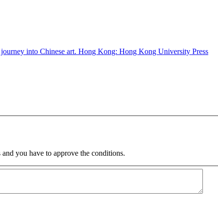
 journey into Chinese art. Hong Kong: Hong Kong University Press
 and you have to approve the conditions.