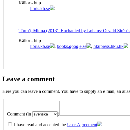
Källor - http
libris.kb.se
Törmä, Minna (2013). Enchanted by Lohans: Osvald Sirén's
Källor - http
libris.kb.se
,
books.google.se
,
hkupress.hku.hk
Leave a comment
Here you can leave a comment. You have to supply an e-mail, an alias
Comment (in
)
I have read and accepted the
User Agreement