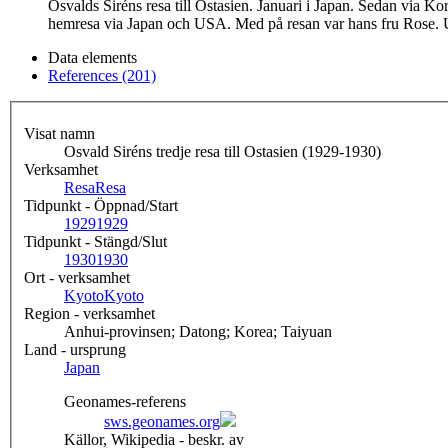
Osvalds Siréns resa till Ostasien. Januari i Japan. Sedan via 
hemresa via Japan och USA. Med på resan var hans fru Rose. 
Data elements
References (201)
Visat namn
Osvald Siréns tredje resa till Ostasien (1929-1930)
Verksamhet
Resa
Resa
Tidpunkt - Öppnad/Start
1929
1929
Tidpunkt - Stängd/Slut
1930
1930
Ort - verksamhet
Kyoto
Kyoto
Region - verksamhet
Anhui-provinsen; Datong; Korea; Taiyuan
Land - ursprung
Japan
Geonames-referens
sws.geonames.org
Källor, Wikipedia - beskr. av