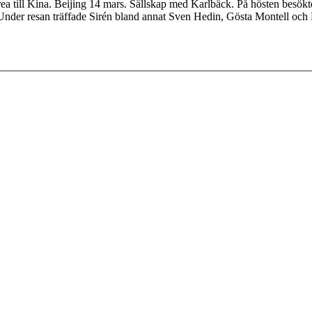
Korea till Kina. Beijing 14 mars. Sällskap med Karlbäck. På hösten besö
Under resan träffade Sirén bland annat Sven Hedin, Gösta Montell oc