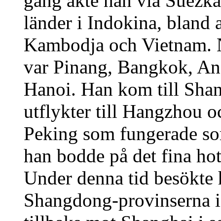
gång åkte han via Suezkan
länder i Indokina, bland 
Kambodja och Vietnam. N
var Pinang, Bangkok, An
Hanoi. Han kom till Shan
utflykter till Hangzhou o
Peking som fungerade som 
han bodde på det fina hot
Under denna tid besökte 
Shangdong-provinserna i 