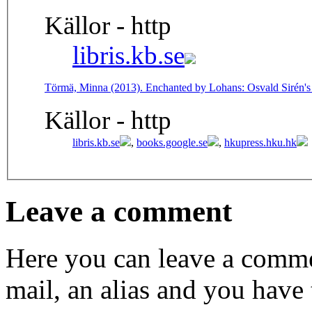
Källor - http
libris.kb.se
Törmä, Minna (2013). Enchanted by Lohans: Osvald Sirén's
Källor - http
libris.kb.se
,
books.google.se
,
hkupress.hku.hk
Leave a comment
Here you can leave a comme
mail, an alias and you have