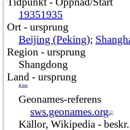
Tidpunkt - Öppnad/Start
1935
1935
Ort - ursprung
Beijing (Peking)
;
Shangh
Region - ursprung
Shangdong
Land - ursprung
Kina
Geonames-referens
sws.geonames.org
Källor, Wikipedia - beskr.