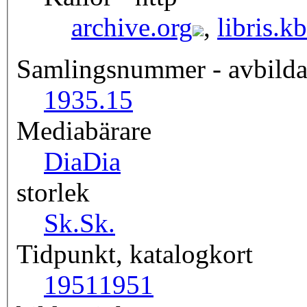
archive.org
,
libris.kb
Samlingsnummer - avbild
1935.15
Mediabärare
Dia
Dia
storlek
Sk.
Sk.
Tidpunkt, katalogkort
1951
1951