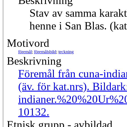
Beskrivning
Stav av samma karakt
henne i San Blas. (ka
Motivord
föremål
;
föremålsbild
;
teckning
Beskrivning
Föremål från cuna-indianer. Ur saml. 35.15. Teckningar av Axel Hjelm. Se H. Wassén: Original Documents, etc., ES 6
(äv. för ka
indianer.%20%20Ur
10132.
Etnisk grupp - avbildad