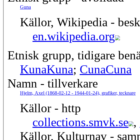
Guna
Källor, Wikipedia - besk
en.wikipedia.org
Etnisk grupp, tidigare be
Kuna
Kuna
;
Cuna
Cuna
Namn - tillverkare
Hjelm, Axel (1868-02-12 - 1944-01-24), grafiker, tecknare
Källor - http
collections.smvk.se
,
Källor, Kulturnav - sa