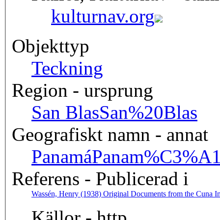
kulturnav.org
Objekttyp
Teckning
Region - ursprung
San Blas
San%20Blas
Geografiskt namn - annat
Panamá
Panam%C3%A
Referens - Publicerad i
Wassén, Henry (1938) Original Documents from the Cuna Ind
Källor - http