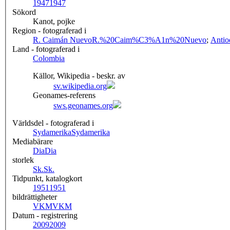
1947
1947
Sökord
Kanot, pojke
Region - fotograferad i
R. Caimán Nuevo
R.%20Caim%C3%A1n%20Nuevo
;
Antio
Land - fotograferad i
Colombia
Källor, Wikipedia - beskr. av
sv.wikipedia.org
Geonames-referens
sws.geonames.org
Världsdel - fotograferad i
Sydamerika
Sydamerika
Mediabärare
Dia
Dia
storlek
Sk.
Sk.
Tidpunkt, katalogkort
1951
1951
bildrättigheter
VKM
VKM
Datum - registrering
2009
2009