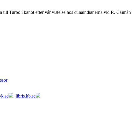
n till Turbo i kanot efter vår vistelse hos cunaindianerna vid R. Caimá
ssor
vk.se
,
libris.kb.se