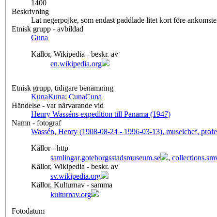
1400
Beskrivning
Lat negerpojke, som endast paddlade litet kort före ankomste
Etnisk grupp - avbildad
Guna
Källor, Wikipedia - beskr. av
en.wikipedia.org
Etnisk grupp, tidigare benämning
Kuna
Kuna
;
Cuna
Cuna
Händelse - var närvarande vid
Henry Wasséns expedition till Panama (1947)
Namn - fotograf
Wassén, Henry (1908-08-24 - 1996-03-13), museichef, profe
Källor - http
samlingar.goteborgsstadsmuseum.se
,
collections.sm
Källor, Wikipedia - beskr. av
sv.wikipedia.org
Källor, Kulturnav - samma
kulturnav.org
Fotodatum