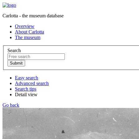
Carlotta - the museum database
Overview
About Carlotta
The museum
Search
Easy search
Advanced search
Search tips
Detail view
Go back