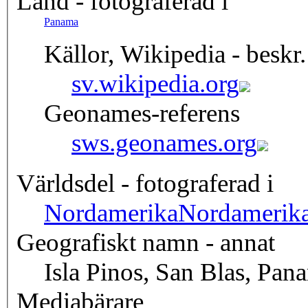
Land - fotograferad i
Panama
Källor, Wikipedia - beskr.
sv.wikipedia.org
Geonames-referens
sws.geonames.org
Världsdel - fotograferad i
Nordamerika
Nordamerik
Geografiskt namn - annat
Isla Pinos, San Blas, Pan
Mediabärare