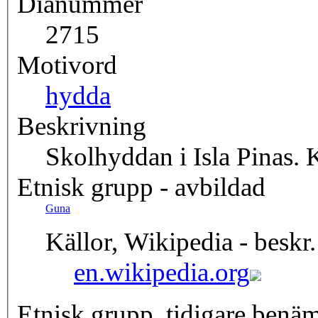
Dianummer
2715
Motivord
hydda
Beskrivning
Skolhyddan i Isla Pinas.
Etnisk grupp - avbildad
Guna
Källor, Wikipedia - beskr.
en.wikipedia.org
Etnisk grupp, tidigare benä