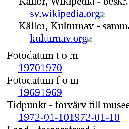
Källor, Wikipedia - beskr.
sv.wikipedia.org
Källor, Kulturnav - samm
kulturnav.org
Fotodatum t o m
1970
1970
Fotodatum f o m
1969
1969
Tidpunkt - förvärv till musee
1972-01-10
1972-01-10