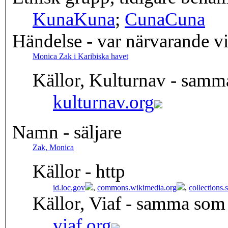
Kuna
Kuna
;
Cuna
Cuna
Händelse - var närvarande v
Monica Zak i Karibiska havet
Källor, Kulturnav - samm
kulturnav.org
Namn - säljare
Zak, Monica
Källor - http
id.loc.gov
,
commons.wikimedia.org
,
collections
Källor, Viaf - samma som
viaf.org