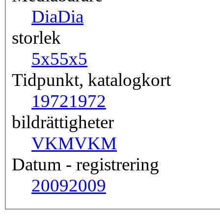
Dia
Dia
storlek
5x5
5x5
Tidpunkt, katalogkort
1972
1972
bildrättigheter
VKM
VKM
Datum - registrering
2009
2009