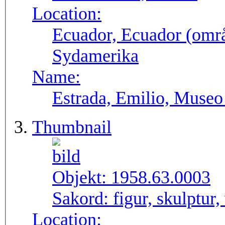
Location:
Ecuador, Ecuador (områ
Sydamerika
Name:
Estrada, Emilio, Museo
Thumbnail
Objekt:
1958.63.0003
Sakord:
figur, skulptur, 
Location: