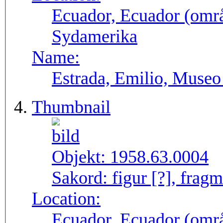
Ecuador, Ecuador (områ
Sydamerika
Name:
Estrada, Emilio, Museo
Thumbnail
Objekt:
1958.63.0004
Sakord:
figur [?], fragm
Location:
Ecuador, Ecuador (områ