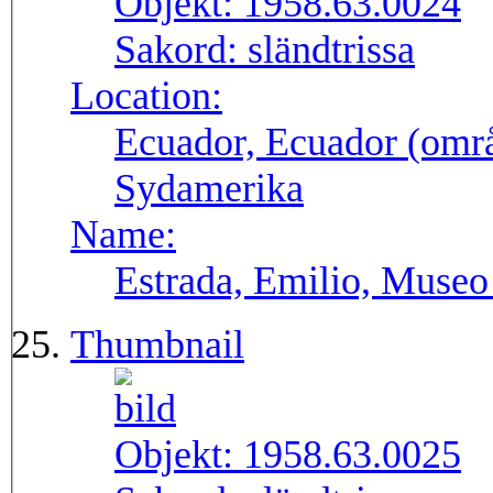
Objekt:
1958.63.0024
Sakord:
sländtrissa
Location:
Ecuador, Ecuador (områ
Sydamerika
Name:
Estrada, Emilio, Museo
Thumbnail
Objekt:
1958.63.0025