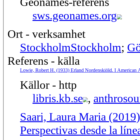
Geonames-referens
sws.geonames.org
Ort - verksamhet
Stockholm
Stockholm
;
Gö
Referens - källa
Lowie, Robert H. (1933) Erland Nordenskiöld. I American An
Källor - http
libris.kb.se
,
anthrosou
Saari, Laura Maria (2019)
Perspectivas desde la líne