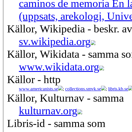
caminos de memoria En la
(uppsats, arekologi, Univ
Källor, Wikipedia - beskr. a
sv.wikipedia.org
Källor, Wikidata - samma s
www.wikidata.org
Källor - http
www.americanists.se
;
collections.smvk.se
;
libris.kb.se
Källor, Kulturnav - samma
kulturnav.org
Libris-id - samma som