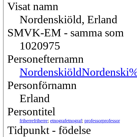
Visat namn
Nordenskiöld, Erland
SMVK-EM - samma som
1020975
Personefternamn
Nordenskiöld
Nordenski
Personförnamn
Erland
Persontitel
friherre
friherre
;
etnograf
etnograf
;
professor
professor
Tidpunkt - födelse