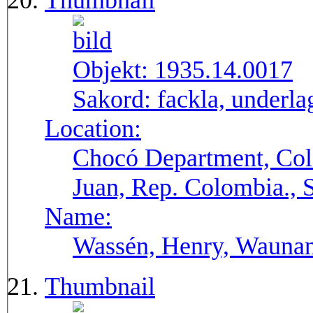
Thumbnail
Objekt:
1935.14.0017
Sakord:
fackla, underla
Location:
Chocó Department, Col
Juan, Rep. Colombia.,
Name:
Wassén, Henry, Wauna
Thumbnail