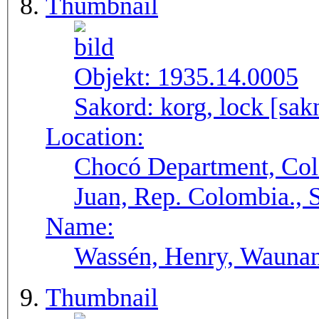
Thumbnail
Objekt:
1935.14.0005
Sakord:
korg, lock [sak
Location:
Chocó Department, Col
Juan, Rep. Colombia.,
Name:
Wassén, Henry, Wauna
Thumbnail