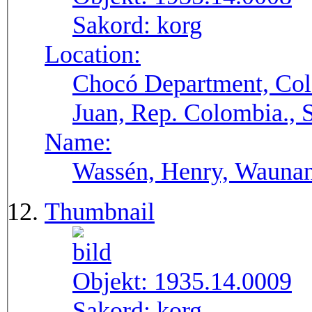
Sakord:
korg
Location:
Chocó Department, Col
Juan, Rep. Colombia.,
Name:
Wassén, Henry, Wauna
Thumbnail
Objekt:
1935.14.0009
Sakord:
korg