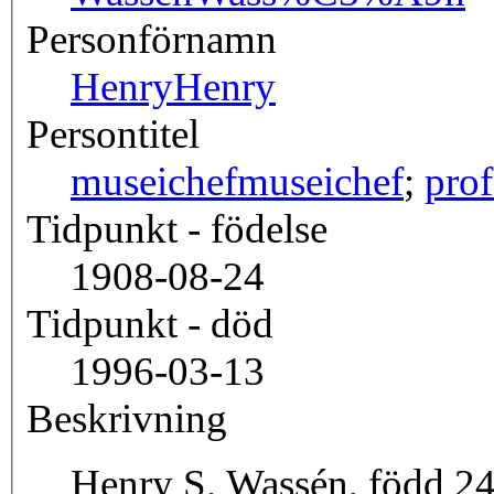
Personförnamn
Henry
Henry
Persontitel
museichef
museichef
;
prof
Tidpunkt - födelse
1908-08-24
Tidpunkt - död
1996-03-13
Beskrivning
Henry S. Wassén, född 24