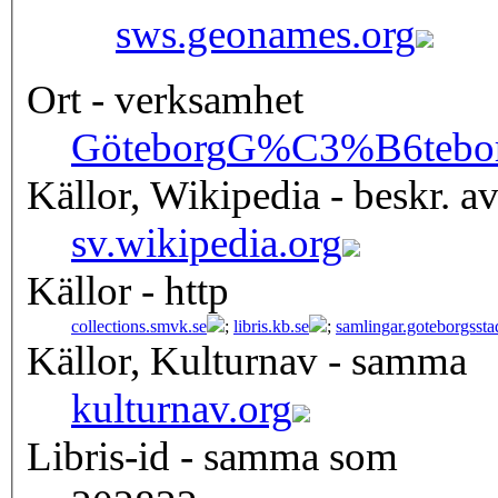
sws.geonames.org
Ort - verksamhet
Göteborg
G%C3%B6tebo
Källor, Wikipedia - beskr. a
sv.wikipedia.org
Källor - http
collections.smvk.se
;
libris.kb.se
;
samlingar.goteborgsst
Källor, Kulturnav - samma
kulturnav.org
Libris-id - samma som