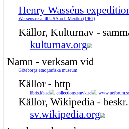
Henry Wasséns expedition
Wasséns resa till USA och Mexiko (1967)
Källor, Kulturnav - samm
kulturnav.org
Namn - verksam vid
Göteborgs etnografiska museum
Källor - http
libris.kb.se
,
collections.smvk.se
,
www.ueforum.s
Källor, Wikipedia - beskr.
sv.wikipedia.org