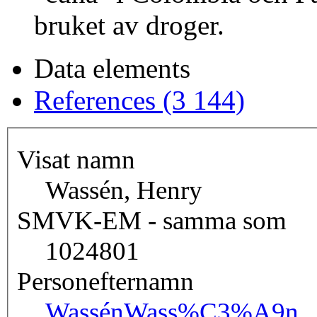
bruket av droger.
Data elements
References (3 144)
Visat namn
Wassén, Henry
SMVK-EM - samma som
1024801
Personefternamn
Wassén
Wass%C3%A9n