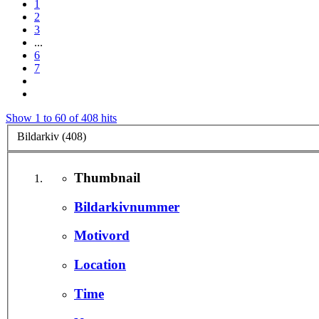
1
2
3
...
6
7
Show 1 to 60 of 408 hits
Bildarkiv (408)
Thumbnail
Bildarkivnummer
Motivord
Location
Time