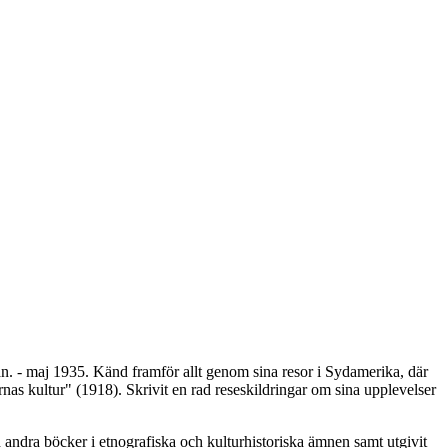
an. - maj 1935. Känd framför allt genom sina resor i Sydamerika, där
as kultur" (1918). Skrivit en rad reseskildringar om sina upplevelser
ndra böcker i etnografiska och kulturhistoriska ämnen samt utgivit