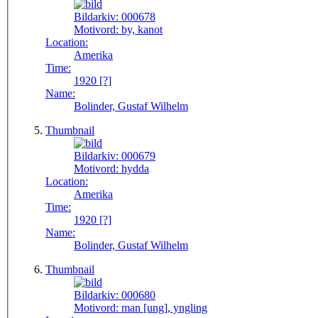
Bildarkiv:
000678
Motivord:
by, kanot
Location:
Amerika
Time:
1920 [?]
Name:
Bolinder, Gustaf Wilhelm
Thumbnail
Bildarkiv:
000679
Motivord:
hydda
Location:
Amerika
Time:
1920 [?]
Name:
Bolinder, Gustaf Wilhelm
Thumbnail
Bildarkiv:
000680
Motivord:
man [ung], yngling