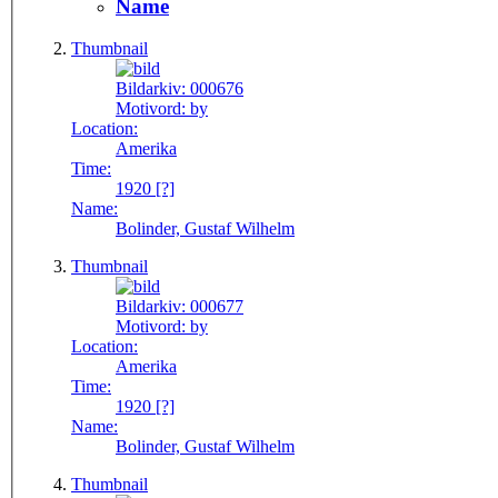
Name
Thumbnail
Bildarkiv:
000676
Motivord:
by
Location:
Amerika
Time:
1920 [?]
Name:
Bolinder, Gustaf Wilhelm
Thumbnail
Bildarkiv:
000677
Motivord:
by
Location:
Amerika
Time:
1920 [?]
Name:
Bolinder, Gustaf Wilhelm
Thumbnail