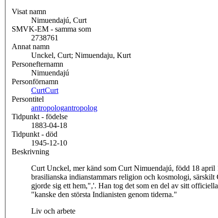
Visat namn
Nimuendajú, Curt
SMVK-EM - samma som
2738761
Annat namn
Unckel, Curt; Nimuendaju, Kurt
Personefternamn
Nimuendajú
Personförnamn
Curt
Curt
Persontitel
antropolog
antropolog
Tidpunkt - födelse
1883-04-18
Tidpunkt - död
1945-12-10
Beskrivning
Curt Unckel, mer känd som Curt Nimuendajú, född 18 april 18
brasilianska indianstammars religion och kosmologi, särski
gjorde sig ett hem,",'. Han tog det som en del av sitt offici
"kanske den största Indianisten genom tiderna."
Liv och arbete