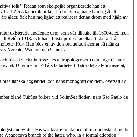
mitiva folk". Redan som skolpojke organiserade han ett
 Carl Zeiss kamerafabriker. På fritiden ägnade han sig åt att
rs ålder, fick han möjlighet att realisera denna dröm med hjälp av
ratur existerade angående dem, som går tillbaka till 1600-talet, men
till Belém 1913, och hans första professionella artiklar är från
riteterna på många
ursprungsbefolkningar, särskilt de som räknades till gruppen Gê i centrala Brasilien, Apapocuva-Guaraní, Tukúna, Kaingang, Apinaye, Xerente, Wanano och Canela.
re, och för att väcka intresse hos antropologer som den unge Claude
tet. Uner mer än 40 års fältarbete, till stor del självfinansierat,
albrasilianska höglandet, och hans monografi om dem, översatt av
cember bland Tukúna folket, vid Solimões floden, nära São Paulo de
ogist and writer. His works are fundamental for understanding the
e Apapocuva branch of the latter, who, in a formal adoption