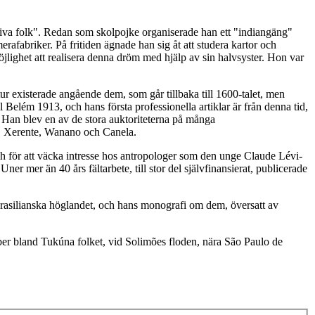
tiva folk". Redan som skolpojke organiserade han ett "indiangäng"
rafabriker. På fritiden ägnade han sig åt att studera kartor och
jlighet att realisera denna dröm med hjälp av sin halvsyster. Hon var
ur existerade angående dem, som går tillbaka till 1600-talet, men
l Belém 1913, och hans första professionella artiklar är från denna tid,
Han blev en av de stora auktoriteterna på många
e, Xerente, Wanano och Canela.
 och för att väcka intresse hos antropologer som den unge Claude Lévi-
r mer än 40 års fältarbete, till stor del självfinansierat, publicerade
brasilianska höglandet, och hans monografi om dem, översatt av
mber bland Tukúna folket, vid Solimões floden, nära São Paulo de