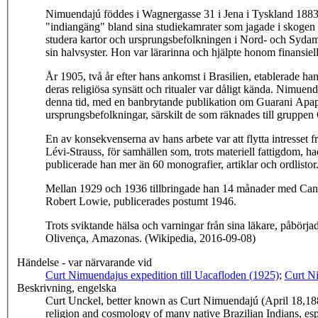
Nimuendajú föddes i Wagnergasse 31 i Jena i Tyskland 1883 o
"indiangäng" bland sina studiekamrater som jagade i skogen ut
studera kartor och ursprungsbefolkningen i Nord- och Sydamer
sin halvsyster. Hon var lärarinna och hjälpte honom finansiel
År 1905, två år efter hans ankomst i Brasilien, etablerade ha
deras religiösa synsätt och ritualer var dåligt kända. Nimuend
denna tid, med en banbrytande publikation om Guarani Apapokúva mytologi och re
En av konsekvenserna av hans arbete var att flytta intresset f
Lévi-Strauss, för samhällen som, trots materiell fattigdom, ha
publicerade han mer än 60 monografier, artiklar och ordlistor
Mellan 1929 och 1936 tillbringade han 14 månader med Canela
Robert Lowie, publicerades postumt 1946.
Trots sviktande hälsa och varningar från sina läkare, påbörj
Olivença, Amazonas. (Wikipedia, 2016-09-08)
Händelse - var närvarande vid
Curt Nimuendajus expedition till Uacafloden (1925)
;
Curt N
Beskrivning, engelska
Curt Unckel, better known as Curt Nimuendajú (April 18,188
religion and cosmology of many native Brazilian Indians, es