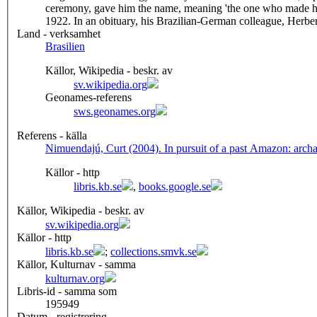
ceremony, gave him the name, meaning 'the one who made himse
1922. In an obituary, his Brazilian-German colleague, Herbert
Land - verksamhet
Brasilien
Källor, Wikipedia - beskr. av
sv.wikipedia.org
Geonames-referens
sws.geonames.org
Referens - källa
Nimuendajú, Curt (2004). In pursuit of a past Amazon: archa
Källor - http
libris.kb.se
,
books.google.se
Källor, Wikipedia - beskr. av
sv.wikipedia.org
Källor - http
libris.kb.se
;
collections.smvk.se
Källor, Kulturnav - samma
kulturnav.org
Libris-id - samma som
195949
Datum - registrering