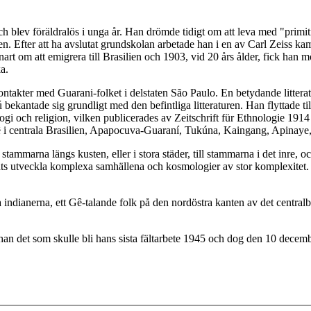
 blev föräldralös i unga år. Han drömde tidigt om att leva med "primi
 Efter att ha avslutat grundskolan arbetade han i en av Carl Zeiss kame
om att emigrera till Brasilien och 1903, vid 20 års ålder, fick han mö
a.
ontakter med Guarani-folket i delstaten São Paulo. En betydande litterat
 bekantade sig grundligt med den befintliga litteraturen. Han flyttade til
och religion, vilken publicerades av Zeitschrift für Ethnologie 1914 
Gê i centrala Brasilien, Apapocuva-Guaraní, Tukúna, Kaingang, Apinay
 stammarna längs kusten, eller i stora städer, till stammarna i det inre,
ats utveckla komplexa samhällena och kosmologier av stor komplexitet. Une
ndianerna, ett Gê-talande folk på den nordöstra kanten av det central
 han det som skulle bli hans sista fältarbete 1945 och dog den 10 dece