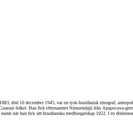
83, död 10 december 1945, var en tysk-brasiliansk etnograf, antropolo
lt Guarani folket. Han fick efternamnet Nimuendajú från Apapocuva-gr
ella namn när han fick sitt brasilianska medborgarskap 1922. I en dödsru