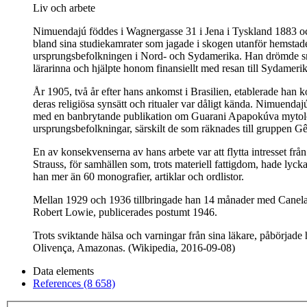
Liv och arbete
Nimuendajú föddes i Wagnergasse 31 i Jena i Tyskland 1883 och
bland sina studiekamrater som jagade i skogen utanför hemstaden.
ursprungsbefolkningen i Nord- och Sydamerika. Han drömde snart 
lärarinna och hjälpte honom finansiellt med resan till Sydamerik
År 1905, två år efter hans ankomst i Brasilien, etablerade han k
deras religiösa synsätt och ritualer var dåligt kända. Nimuendajú
med en banbrytande publikation om Guarani Apapokúva mytologi 
ursprungsbefolkningar, särskilt de som räknades till gruppen 
En av konsekvenserna av hans arbete var att flytta intresset från
Strauss, för samhällen som, trots materiell fattigdom, hade lyck
han mer än 60 monografier, artiklar och ordlistor.
Mellan 1929 och 1936 tillbringade han 14 månader med Canela i
Robert Lowie, publicerades postumt 1946.
Trots sviktande hälsa och varningar från sina läkare, påbörjade
Olivença, Amazonas. (Wikipedia, 2016-09-08)
Data elements
References (8 658)