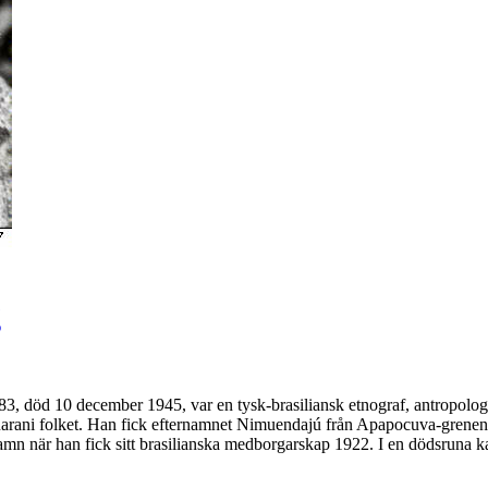
g
, död 10 december 1945, var en tysk-brasiliansk etnograf, antropolog o
 Guarani folket. Han fick efternamnet Nimuendajú från Apapocuva-gren
la namn när han fick sitt brasilianska medborgarskap 1922. I en dödsruna