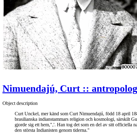
Nimuendajú, Curt :: antropolo
Object description
Curt Unckel, mer känd som Curt Nimuendajú, född 18 april 1883
brasilianska indianstammars religion och kosmologi, särskilt
gjorde sig ett hem,",'. Han tog det som en del av sitt officiel
den största Indianisten genom tiderna."