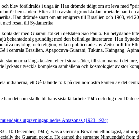
ch blev föräldralös i unga år. Han drömde tidigt om att leva med "pri
anför hemstaden. Efter att ha avslutat grundskolan arbetade han i en av
ika. Han drömde snart om att emigrera till Brasilien och 1903, vid 20 å
lt med resan till Sydamerika.
n kontakter med Guarani-folket i delstaten São Paulo. En betydande litte
ajú bekantade sig grundligt med den befintliga litteraturen. Han flyttade 
ligion, vilken publicerades av Zeitschrift für Ethnologie 1914 Han blev en av de stora aukto
rån stammarna längs kusten, eller i stora städer, till stammarna i det in
de lyckats utveckla komplexa samhällena och kosmologier av stor komplexi
.
 indianerna, ett Gê-talande folk på den nordöstra kanten av det centr
ade han det som skulle bli hans sista fältarbete 1945 och dog den 10 de
imuendajus utgrävningar, nedre Amazonas (1923-1924)
3 - 10 December, 1945), was a German-Brazilian ethnologist, anthropol
pecially the Guaraní people. He earned the surname Nimuendajú from th