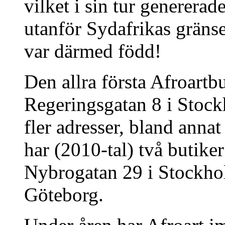
vilket i sin tur genererad
utanför Sydafrikas gräns
var därmed född!
Den allra första Afroart
Regeringsgatan 8 i Stockh
fler adresser, bland anna
har (2010-tal) två butike
Nybrogatan 29 i Stockho
Göteborg.