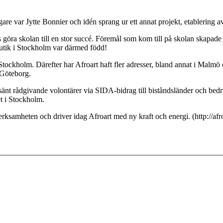
gare var Jytte Bonnier och idén sprang ur ett annat projekt, etablering a
ra skolan till en stor succé. Föremål som kom till på skolan skapade snab
butik i Stockholm var därmed född!
tockholm. Därefter har Afroart haft fler adresser, bland annat i Malmö 
 Göteborg.
sänt rådgivande volontärer via SIDA-bidrag till biståndsländer och bedr
t i Stockholm.
erksamheten och driver idag Afroart med ny kraft och energi. (http://afr