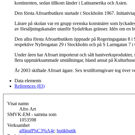
kontinenten, sedan tillkom länder i Latinamerika och Asien.
Den första Afroartbutiken startade i Stockholm 1967. Initiativta
Lärare på skolan var en grupp svenska konstnärer som lyckades gö
av försäljningskanaler utanför Sydafrikas gränser. Idén om en 
Den allra första Afroartbutiken öppnade på Regeringsgatan 8 i S
respektive Nybrogatan 29 i Stockholm och på S Larmgatan 7 i
Under åren har Afroart importerat och sålt hantverksprodukter, 
flera uppmärksammade utställningar, bland annat på Kulturhuse
År 2003 skiftade Afroart ägare. Sex textilformgivare tog över v
Data elements
References (83)
Visat namn
Afro Art
SMVK-EM - samma som
1053598
Verksamhet
affär
aff%C3%A4r
;
butik
butik