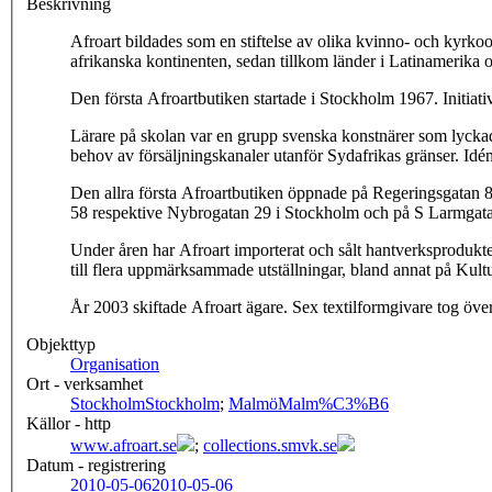
Beskrivning
Afroart bildades som en stiftelse av olika kvinno- och kyrkoo
afrikanska kontinenten, sedan tillkom länder i Latinamerika 
Den första Afroartbutiken startade i Stockholm 1967. Initiativ
Lärare på skolan var en grupp svenska konstnärer som lyckades 
behov av försäljningskanaler utanför Sydafrikas gränser. Id
Den allra första Afroartbutiken öppnade på Regeringsgatan 8 
58 respektive Nybrogatan 29 i Stockholm och på S Larmgata
Under åren har Afroart importerat och sålt hantverksprodukte
till flera uppmärksammade utställningar, bland annat på Kult
År 2003 skiftade Afroart ägare. Sex textilformgivare tog över
Objekttyp
Organisation
Ort - verksamhet
Stockholm
Stockholm
;
Malmö
Malm%C3%B6
Källor - http
www.afroart.se
;
collections.smvk.se
Datum - registrering
2010-05-06
2010-05-06