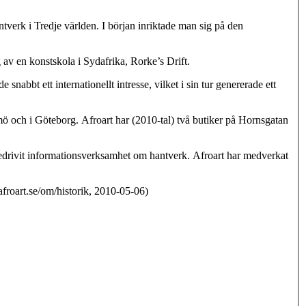
ntverk i Tredje världen. I början inriktade man sig på den
g av en konstskola i Sydafrika, Rorke’s Drift.
abbt ett internationellt intresse, vilket i sin tur genererade ett
mö och i Göteborg. Afroart har (2010-tal) två butiker på Hornsgatan
bedrivit informationsverksamhet om hantverk. Afroart har medverkat
afroart.se/om/historik, 2010-05-06)