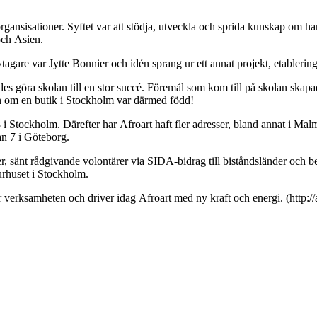
rgansisationer. Syftet var att stödja, utveckla och sprida kunskap om ha
och Asien.
tagare var Jytte Bonnier och idén sprang ur ett annat projekt, etablerin
göra skolan till en stor succé. Föremål som kom till på skolan skapade sn
én om en butik i Stockholm var därmed född!
i Stockholm. Därefter har Afroart haft fler adresser, bland annat i Mal
n 7 i Göteborg.
r, sänt rådgivande volontärer via SIDA-bidrag till biståndsländer och 
urhuset i Stockholm.
 verksamheten och driver idag Afroart med ny kraft och energi. (http://