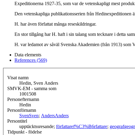
Expeditionerna 1927-35, som var de vetenskapligt mest produktiv
Den vetenskapliga publikationsserien från Hedinexpeditionen är
H. har även författat många reseskildringar.
En stor tillgång har H. haft i sin talang som tecknare i detta s
H. var ledamot av såväl Svenska Akademien (från 1913) som 
Data elements
References (569)
Visat namn
Hedin, Sven Anders
SMVK-EM - samma som
1001508
Personefternamn
Hedin
Personförnamn
Sven
Sven
;
Anders
Anders
Persontitel
upptäcktssresande;
författare
f%C3%B6rfattare
;
geograf
geogr
Tidpunkt - födelse