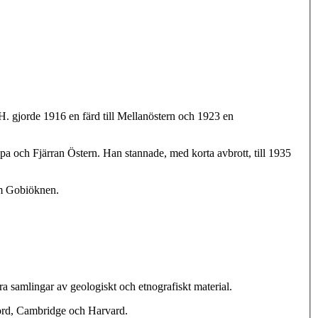
H. gjorde 1916 en färd till Mellanöstern och 1923 en
opa och Fjärran Östern. Han stannade, med korta avbrott, till 1935
om Gobiöknen.
ra samlingar av geologiskt och etnografiskt material.
ord, Cambridge och Harvard.