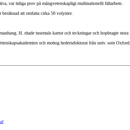
a, var tidiga prov på mångvetenskapligt multinationellt fältarbete.
 beräknad att omfatta cirka 50 volymer.
ammanhang. H. ritade tusentals kartor och teckningar och hopbragte stora
Vetenskapsakademien och mottog hedersdoktorat från univ. som Oxfor
af