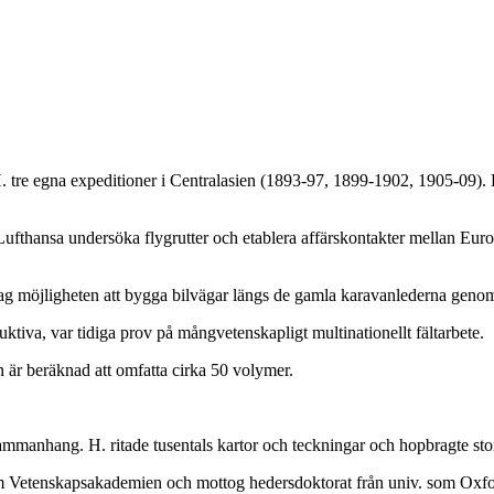
H. tre egna expeditioner i Centralasien (1893-97, 1899-1902, 1905-09). 
 Lufthansa undersöka flygrutter och etablera affärskontakter mellan Eur
ag möjligheten att bygga bilvägar längs de gamla karavanlederna gen
tiva, var tidiga prov på mångvetenskapligt multinationellt fältarbete.
 är beräknad att omfatta cirka 50 volymer.
a sammanhang. H. ritade tusentals kartor och teckningar och hopbragte sto
m Vetenskapsakademien och mottog hedersdoktorat från univ. som Oxf