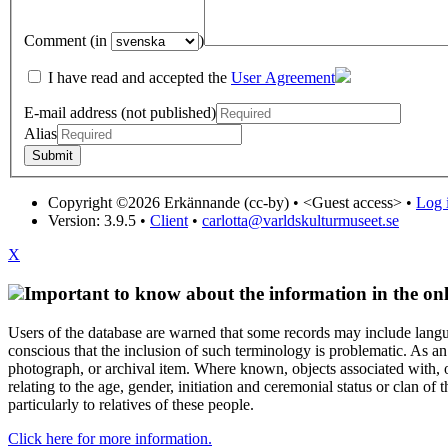
Comment (in
)
I have read and accepted the
User Agreement
E-mail address (not published)
Alias
Copyright ©2026 Erkännande (cc-by) •
<Guest access>
•
Log i
Version: 3.9.5
•
Client
•
carlotta@varldskulturmuseet.se
X
Important to know about the information in the onl
Users of the database are warned that some records may include langu
conscious that the inclusion of such terminology is problematic. As an 
photograph, or archival item. Where known, objects associated with, or
relating to the age, gender, initiation and ceremonial status or clan
particularly to relatives of these people.
Click here for more information.