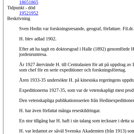
1865
1865
Tidpunkt - död
1952
1952
Beskrivning
Sven Hedin var forskningsresande, geograf, författare. Fil.dr.
H. blev adlad 1902.
Efter att ha tagit en doktorsgrad i Halle (1892) genomförde 
jordenruntresa.
År 1927 återvände H. till Centralasien för att på uppdrag av
som chef för en serie expeditioner och forskningsföretag.
Åren 1933-35 undersökte H. på kinesiska regeringens uppdr
Expeditionerna 1927-35, som var de vetenskapligt mest produk
Den vetenskapliga publikationsserien från Hedinexpeditionen
H. har även författat många reseskildringar.
En stor tillgång har H. haft i sin talang som tecknare i dett
H. var ledamot av såväl Svenska Akademien (från 1913) so