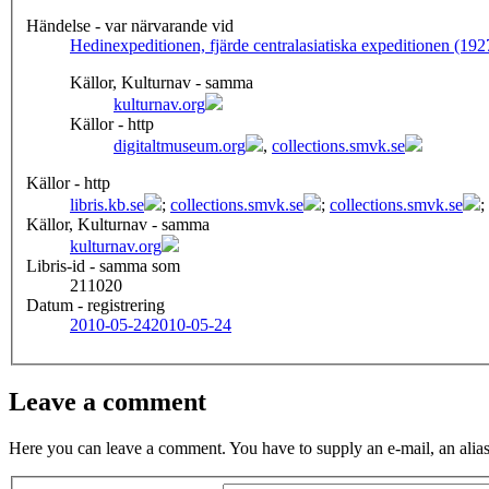
Händelse - var närvarande vid
Hedinexpeditionen, fjärde centralasiatiska expeditionen (19
Källor, Kulturnav - samma
kulturnav.org
Källor - http
digitaltmuseum.org
,
collections.smvk.se
Källor - http
libris.kb.se
;
collections.smvk.se
;
collections.smvk.se
;
Källor, Kulturnav - samma
kulturnav.org
Libris-id - samma som
211020
Datum - registrering
2010-05-24
2010-05-24
Leave a comment
Here you can leave a comment. You have to supply an e-mail, an alias