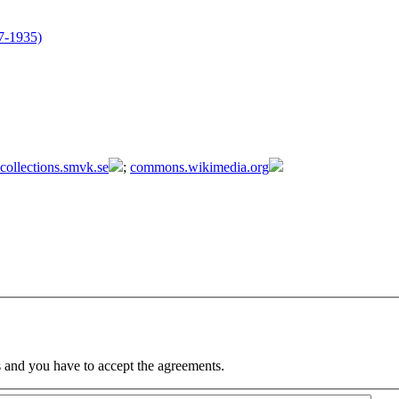
27-1935)
collections.smvk.se
;
commons.wikimedia.org
 and you have to accept the agreements.