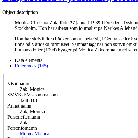
Object description
Monica Christina Zak, född 27 januari 1939 i Dresden, Tyskland,
Stockholm. Hon har arbetat som journalist på Nerikes Allehan
Hon har skrivit flera böcker som utspelar sig i Central- eller
finns på Världskulturmuseet. Sammanlagt har hon skrivit omkrin
Pumans dotter (1994) bygger på Monica Zaks roman med sam
Data elements
References (145)
Visat namn
Zak, Monica
SMVK-EM - samma som
3248818
Annat namn
Zak, Monika
Personefternamn
Zak
Personförnamn
Monica
Monica