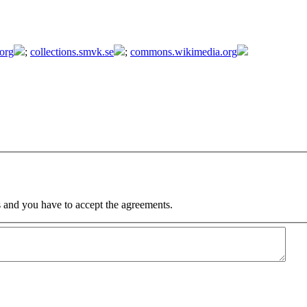
.org
;
collections.smvk.se
;
commons.wikimedia.org
 and you have to accept the agreements.