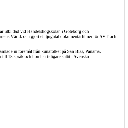
h är utbildad vid Handelshögskolan i Göteborg och
rnens Värld. och gjort ett tjugutal dokumentärfilmer för SVT och
 samlade in föremål från kunafolket på San Blas, Panama.
ll 18 språk och hon har tidigare suttit i Svenska