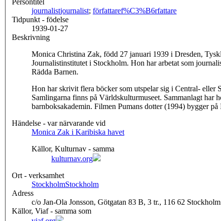
Persontitel
journalist
journalist
;
författare
f%C3%B6rfattare
Tidpunkt - födelse
1939-01-27
Beskrivning
Monica Christina Zak, född 27 januari 1939 i Dresden, Tyskl
Journalistinstitutet i Stockholm. Hon har arbetat som journ
Rädda Barnen.
Hon har skrivit flera böcker som utspelar sig i Central- el
Samlingarna finns på Världskulturmuseet. Sammanlagt har hon 
barnboksakademin. Filmen Pumans dotter (1994) bygger p
Händelse - var närvarande vid
Monica Zak i Karibiska havet
Källor, Kulturnav - samma
kulturnav.org
Ort - verksamhet
Stockholm
Stockholm
Adress
c/o Jan-Ola Jonsson, Götgatan 83 B, 3 tr., 116 62 Stockholm
Källor, Viaf - samma som
viaf.org