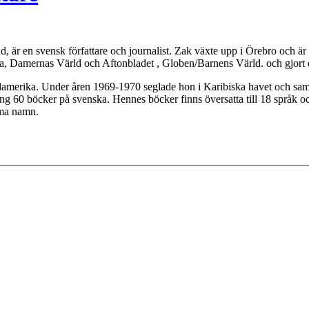
 är en svensk författare och journalist. Zak växte upp i Örebro och är 
da, Damernas Värld och Aftonbladet , Globen/Barnens Värld. och gjort
 Sydamerika. Under åren 1969-1970 seglade hon i Karibiska havet och s
g 60 böcker på svenska. Hennes böcker finns översatta till 18 språk o
ma namn.