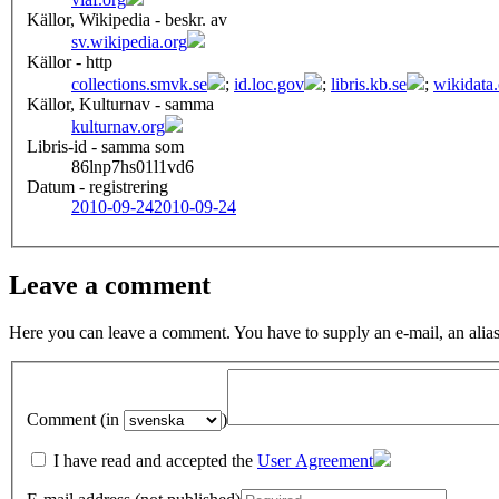
Källor, Wikipedia - beskr. av
sv.wikipedia.org
Källor - http
collections.smvk.se
;
id.loc.gov
;
libris.kb.se
;
wikidata
Källor, Kulturnav - samma
kulturnav.org
Libris-id - samma som
86lnp7hs01l1vd6
Datum - registrering
2010-09-24
2010-09-24
Leave a comment
Here you can leave a comment. You have to supply an e-mail, an alias
Comment (in
)
I have read and accepted the
User Agreement