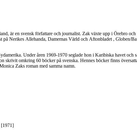
and, är en svensk författare och journalist. Zak växte upp i Örebro oc
alist på Nerikes Allehanda, Damernas Värld och Aftonbladet , Globen/Ba
ler Sydamerika. Under åren 1969-1970 seglade hon i Karibiska havet och
skrivit omkring 60 böcker på svenska. Hennes böcker finns översatta ti
å Monica Zaks roman med samma namn.
 [1971]