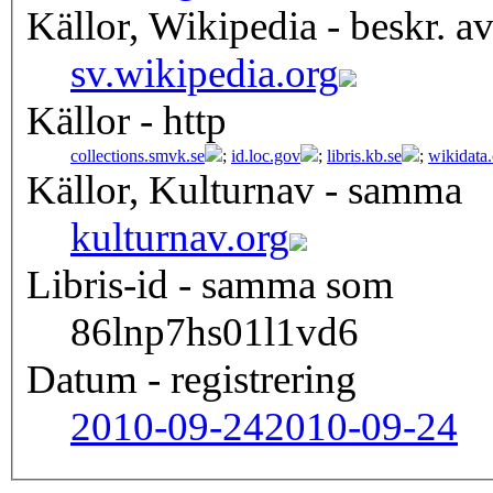
Källor, Wikipedia - beskr. a
sv.wikipedia.org
Källor - http
collections.smvk.se
;
id.loc.gov
;
libris.kb.se
;
wikidata
Källor, Kulturnav - samma
kulturnav.org
Libris-id - samma som
86lnp7hs01l1vd6
Datum - registrering
2010-09-24
2010-09-24