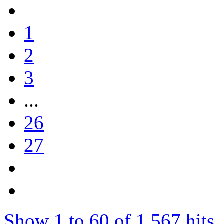
1
2
3
...
26
27
Show 1 to 60 of 1 567 hits