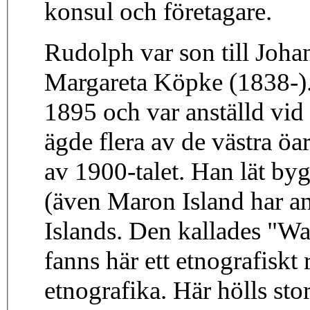
konsul och företagare.
Rudolph var son till Joh
Margareta Köpke (1838-)
1895 och var anställd vi
ägde flera av de västra öa
av 1900-talet. Han lät byg
(även Maron Island har a
Islands. Den kallades "Wahlenburg" och enligt uppgift
fanns här ett etnografiskt 
etnografika. Här hölls stor