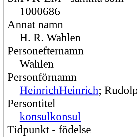
1000686
Annat namn
H. R. Wahlen
Personefternamn
Wahlen
Personförnamn
Heinrich
Heinrich
; Rudol
Persontitel
konsul
konsul
Tidpunkt - födelse