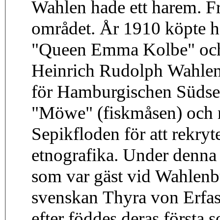
Wahlen hade ett harem. F
området. År 1910 köpte h
"Queen Emma Kolbe" och
Heinrich Rudolph Wahlen
för Hamburgischen Südsee
"Möwe" (fiskmåsen) och 
Sepikfloden för att rekryt
etnografika. Under denna 
som var gäst vid Wahlenb
svenskan Thyra von Erfas
efter föddes deras först