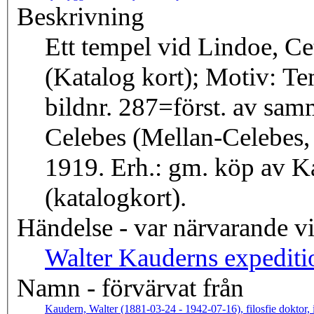
Beskrivning
Ett tempel vid Lindoe, Ce
(Katalog kort); Motiv: Te
bildnr. 287=först. av sam
Celebes (Mellan-Celebes, 
1919. Erh.: gm. köp av K
(katalogkort).
Händelse - var närvarande v
Walter Kauderns expediti
Namn - förvärvat från
Kaudern, Walter (1881-03-24 - 1942-07-16), filosfie doktor, 