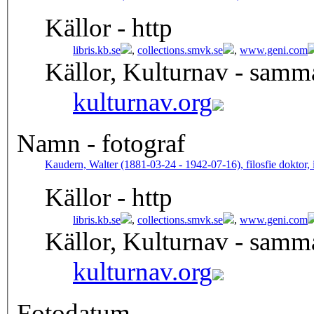
Källor - http
libris.kb.se
,
collections.smvk.se
,
www.geni.com
Källor, Kulturnav - samm
kulturnav.org
Namn - fotograf
Kaudern, Walter (1881-03-24 - 1942-07-16), filosfie doktor, 
Källor - http
libris.kb.se
,
collections.smvk.se
,
www.geni.com
Källor, Kulturnav - samm
kulturnav.org
Fotodatum