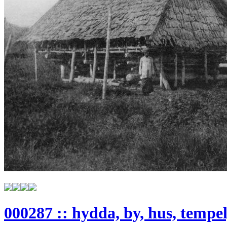
000287 :: hydda, by, hus, tempe