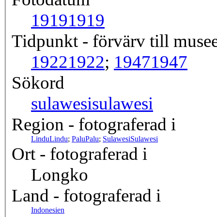
1919
1919
Tidpunkt - förvärv till musee
1922
1922
;
1947
1947
Sökord
sulawesi
sulawesi
Region - fotograferad i
Lindu
Lindu
;
Palu
Palu
;
Sulawesi
Sulawesi
Ort - fotograferad i
Longko
Land - fotograferad i
Indonesien