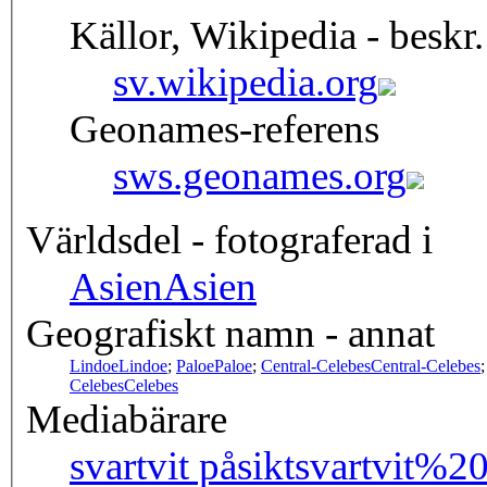
Källor, Wikipedia - beskr.
sv.wikipedia.org
Geonames-referens
sws.geonames.org
Världsdel - fotograferad i
Asien
Asien
Geografiskt namn - annat
Lindoe
Lindoe
;
Paloe
Paloe
;
Central-Celebes
Central-Celebes
Celebes
Celebes
Mediabärare
svartvit påsikt
svartvit%