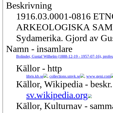
Beskrivning
1916.03.0001-0816 E
ARKEOLOGISKA SAML
Sydamerika. Gjord av Gus
Namn - insamlare
Bolinder, Gustaf Wilhelm (1888-12-19 - 1957-07-16), profes
Källor - http
libris.kb.se
,
collections.smvk.se
,
www.geni.com
Källor, Wikipedia - beskr.
sv.wikipedia.org
Källor, Kulturnav - samm