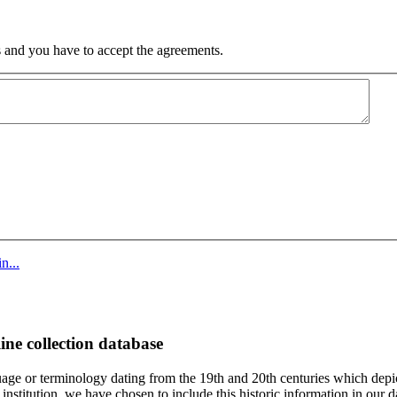
 and you have to accept the agreements.
n...
ine collection database
age or terminology dating from the 19th and 20th centuries which depic
institution, we have chosen to include this historic information in our d