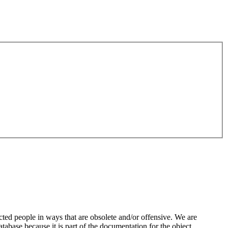
ted people in ways that are obsolete and/or offensive. We are
atabase because it is part of the documentation for the object,