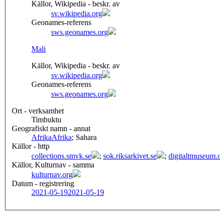
Källor, Wikipedia - beskr. av
sv.wikipedia.org
Geonames-referens
sws.geonames.org
Mali
Källor, Wikipedia - beskr. av
sv.wikipedia.org
Geonames-referens
sws.geonames.org
Ort - verksamhet
Timbuktu
Geografiskt namn - annat
Afrika
Afrika
; Sahara
Källor - http
collections.smvk.se
;
sok.riksarkivet.se
;
digitaltmuseum.
Källor, Kulturnav - samma
kulturnav.org
Datum - registrering
2021-05-19
2021-05-19