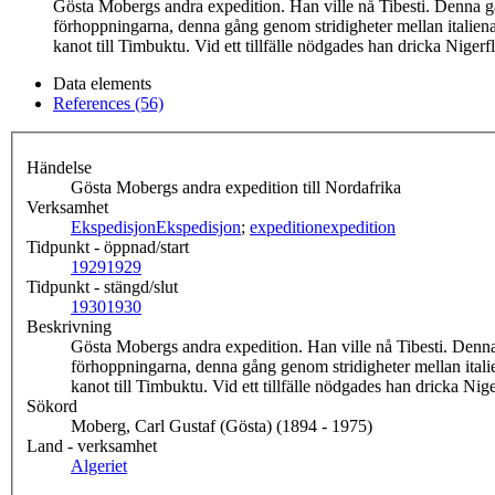
Gösta Mobergs andra expedition. Han ville nå Tibesti. Denna g
förhoppningarna, denna gång genom stridigheter mellan italiena
kanot till Timbuktu. Vid ett tillfälle nödgades han dricka Niger
Data elements
References (56)
Händelse
Gösta Mobergs andra expedition till Nordafrika
Verksamhet
Ekspedisjon
Ekspedisjon
;
expedition
expedition
Tidpunkt - öppnad/start
1929
1929
Tidpunkt - stängd/slut
1930
1930
Beskrivning
Gösta Mobergs andra expedition. Han ville nå Tibesti. Denna
förhoppningarna, denna gång genom stridigheter mellan italie
kanot till Timbuktu. Vid ett tillfälle nödgades han dricka Nig
Sökord
Moberg, Carl Gustaf (Gösta) (1894 - 1975)
Land - verksamhet
Algeriet