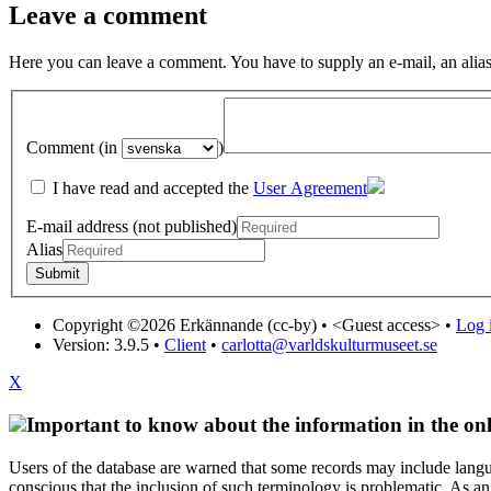
Leave a comment
Here you can leave a comment. You have to supply an e-mail, an alias
Comment (in
)
I have read and accepted the
User Agreement
E-mail address (not published)
Alias
Copyright ©2026 Erkännande (cc-by) •
<Guest access>
•
Log i
Version: 3.9.5
•
Client
•
carlotta@varldskulturmuseet.se
X
Important to know about the information in the onl
Users of the database are warned that some records may include langu
conscious that the inclusion of such terminology is problematic. As an 