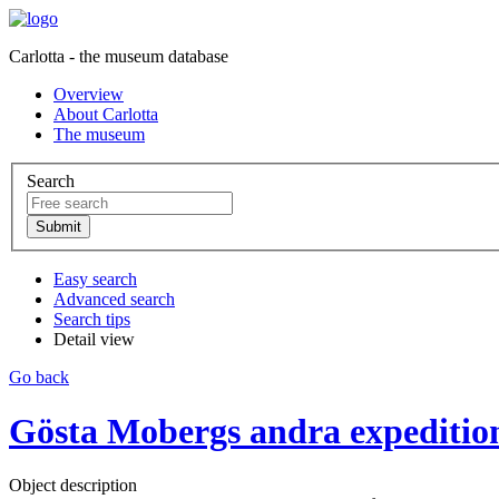
Carlotta - the museum database
Overview
About Carlotta
The museum
Search
Easy search
Advanced search
Search tips
Detail view
Go back
Gösta Mobergs andra expedition 
Object description