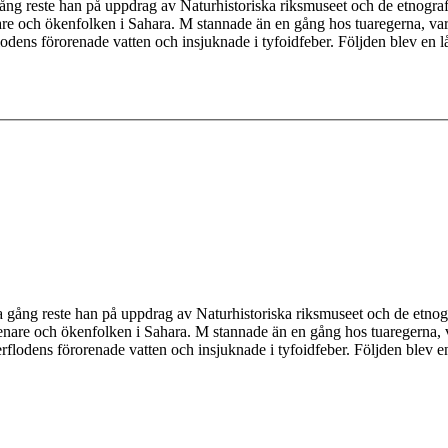
ång reste han på uppdrag av Naturhistoriska riksmuseet och de etnogra
re och ökenfolken i Sahara. M stannade än en gång hos tuaregerna, varef
flodens förorenade vatten och insjuknade i tyfoidfeber. Följden blev en l
 gång reste han på uppdrag av Naturhistoriska riksmuseet och de etnog
nare och ökenfolken i Sahara. M stannade än en gång hos tuaregerna, va
erflodens förorenade vatten och insjuknade i tyfoidfeber. Följden blev e