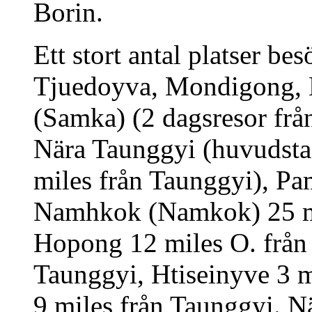
Borin.
Ett stort antal platser be
Tjuedoyva, Mondigong, N
(Samka) (2 dagsresor frå
Nära Taunggyi (huvudstad
miles från Taunggyi), Pa
Namhkok (Namkok) 25 mi
Hopong 12 miles O. från
Taunggyi, Htiseinyve 3 m
9 miles från Taunggyi. N