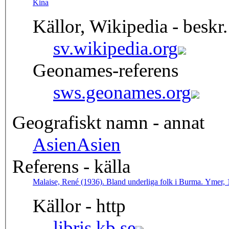
Kina
Källor, Wikipedia - beskr.
sv.wikipedia.org
Geonames-referens
sws.geonames.org
Geografiskt namn - annat
Asien
Asien
Referens - källa
Malaise, René (1936). Bland un
Källor - http
libris.kb.se