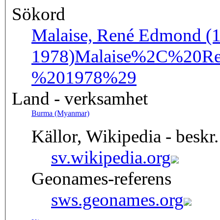
Sökord
Malaise, René Edmond (1
1978)
Malaise%2C%20
%201978%29
Land - verksamhet
Burma (Myanmar)
Källor, Wikipedia - beskr.
sv.wikipedia.org
Geonames-referens
sws.geonames.org