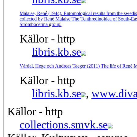
Malaise, René (1944). Entomological results from the swedi
collected by René Malaise The Tenthredinoidea of South-Eas
Strombocerina group.
Källor - http
libris.kb.se
Vårdal, Hege och Andreas Taeger (2011) The life of René Ma
Källor - http
libris.kb.se
,
www.diva-
Källor - http
collections.smvk.se