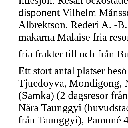
Inlesjön. Resan bekostade
disponent Vilhelm Månss
Albrektson. Rederi A. -B.
makarna Malaise fria reso
fria frakter till och från
Ett stort antal platser be
Tjuedoyva, Mondigong, N
(Samka) (2 dagsresor frå
Nära Taunggyi (huvudstad
från Taunggyi), Pamoné 