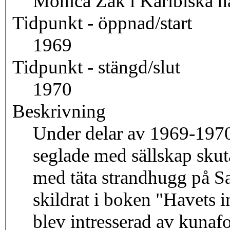
Monica Zak i Karibiska h
Tidpunkt - öppnad/start
1969
Tidpunkt - stängd/slut
1970
Beskrivning
Under delar av 1969-1970
seglade med sällskap skut
med täta strandhugg på S
skildrat i boken "Havets 
blev intresserad av kunaf