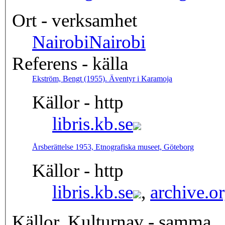
Ort - verksamhet
Nairobi
Nairobi
Referens - källa
Ekström, Bengt (1955). Äventyr i Karamoja
Källor - http
libris.kb.se
Årsberättelse 1953, Etnografiska museet, Göteborg
Källor - http
libris.kb.se
,
archive.o
Källor, Kulturnav - samma