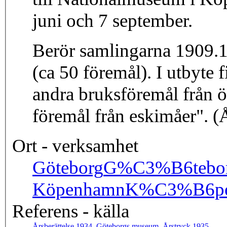
juni och 7 september.
Berör samlingarna 1909.
(ca 50 föremål). I utbyte
andra bruksföremål från ö
föremål från eskimåer". (Å
Ort - verksamhet
Göteborg
G%C3%B6tebo
Köpenhamn
K%C3%B6p
Referens - källa
Årsberättelse 1934, Göteborgs museum, Årstryck 1935