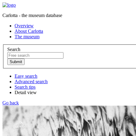
Carlotta - the museum database
Overview
About Carlotta
The museum
Search
Easy search
Advanced search
Search tips
Detail view
Go back