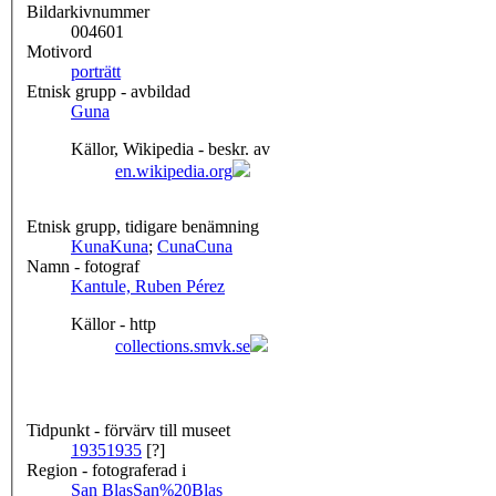
Bildarkivnummer
004601
Motivord
porträtt
Etnisk grupp - avbildad
Guna
Källor, Wikipedia - beskr. av
en.wikipedia.org
Etnisk grupp, tidigare benämning
Kuna
Kuna
;
Cuna
Cuna
Namn - fotograf
Kantule, Ruben Pérez
Källor - http
collections.smvk.se
Tidpunkt - förvärv till museet
1935
1935
[?]
Region - fotograferad i
San Blas
San%20Blas