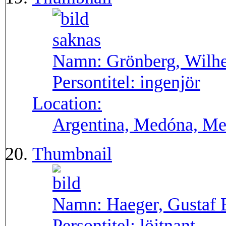
Namn:
Grönberg, Wilh
Persontitel:
ingenjör
Location:
Argentina, Medóna, Me
Thumbnail
Namn:
Haeger, Gustaf 
Persontitel:
löjtnant