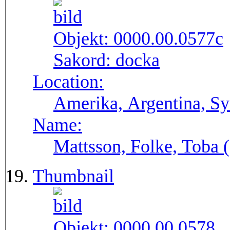
Objekt:
0000.00.0577c
Sakord:
docka
Location:
Amerika, Argentina, S
Name:
Mattsson, Folke, Toba
Thumbnail
Objekt:
0000.00.0578