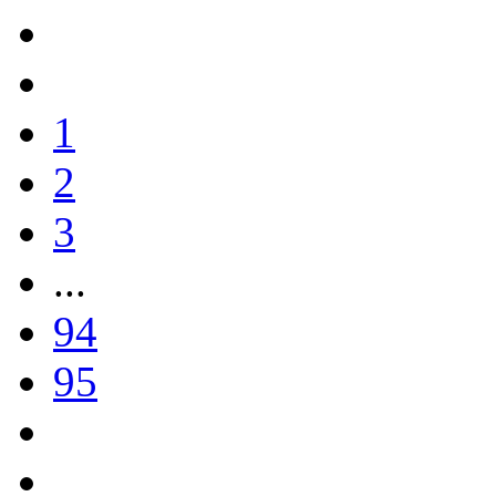
1
2
3
...
94
95