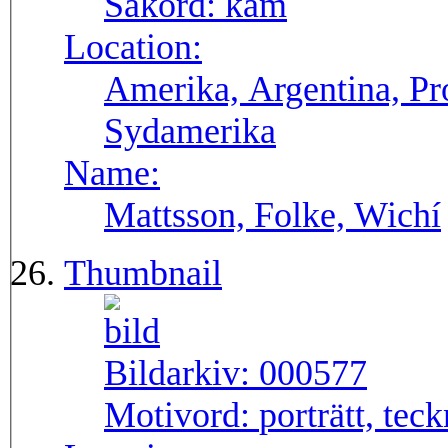
Sakord:
kam
Location:
Amerika, Argentina, Pro
Sydamerika
Name:
Mattsson, Folke, Wichí
Thumbnail
Bildarkiv:
000577
Motivord:
porträtt, tec