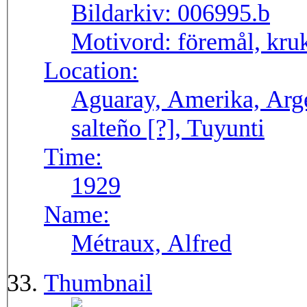
Bildarkiv:
006995.b
Motivord:
föremål, kruk
Location:
Aguaray, Amerika, Arge
salteño [?], Tuyunti
Time:
1929
Name:
Métraux, Alfred
Thumbnail