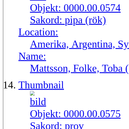
Objekt:
0000.00.0574
Sakord:
pipa (rök)
Location:
Amerika, Argentina, S
Name:
Mattsson, Folke, Toba
Thumbnail
Objekt:
0000.00.0575
Sakord:
prov