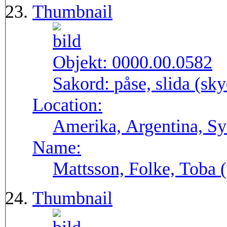
Thumbnail
Objekt:
0000.00.0582
Sakord:
påse, slida (sk
Location:
Amerika, Argentina, S
Name:
Mattsson, Folke, Toba
Thumbnail