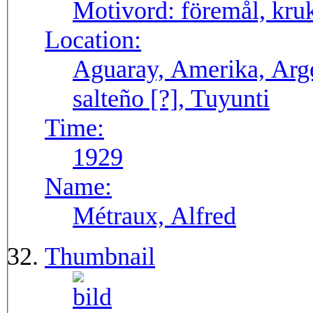
Motivord:
föremål, kruk
Location:
Aguaray, Amerika, Arge
salteño [?], Tuyunti
Time:
1929
Name:
Métraux, Alfred
Thumbnail