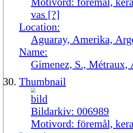
Motivord:
föremål, kera
vas [?]
Location:
Aguaray, Amerika, Arg
Name:
Gimenez, S., Métraux, 
Thumbnail
Bildarkiv:
006989
Motivord:
föremål, kera