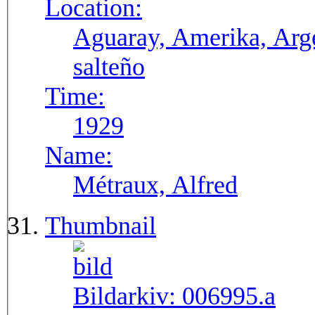
Location:
Aguaray, Amerika, Arge
salteño
Time:
1929
Name:
Métraux, Alfred
Thumbnail
Bildarkiv:
006995.a