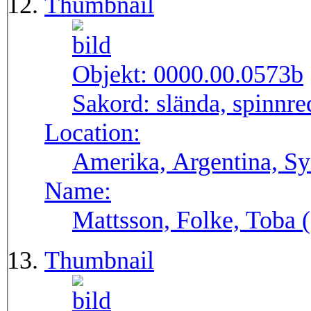
Thumbnail
Objekt:
0000.00.0573b
Sakord:
slända, spinnr
Location:
Amerika, Argentina, S
Name:
Mattsson, Folke, Toba
Thumbnail