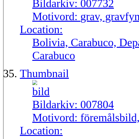
Bildarkiv:
007732
Motivord:
grav, gravfy
Location:
Bolivia, Carabuco, Dep
Carabuco
Thumbnail
Bildarkiv:
007804
Motivord:
föremålsbild
Location: