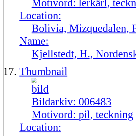
Motivord:
lerkärl, teck
Location:
Bolivia, Mizquedalen, 
Name:
Kjellstedt, H., Nordens
Thumbnail
Bildarkiv:
006483
Motivord:
pil, teckning
Location: