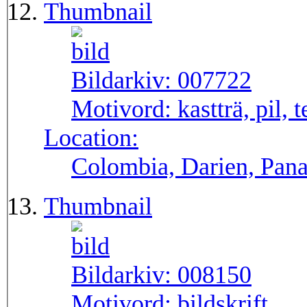
Thumbnail
Bildarkiv:
007722
Motivord:
kastträ, pil, 
Location:
Colombia, Darien, Pa
Thumbnail
Bildarkiv:
008150
Motivord:
bildskrift