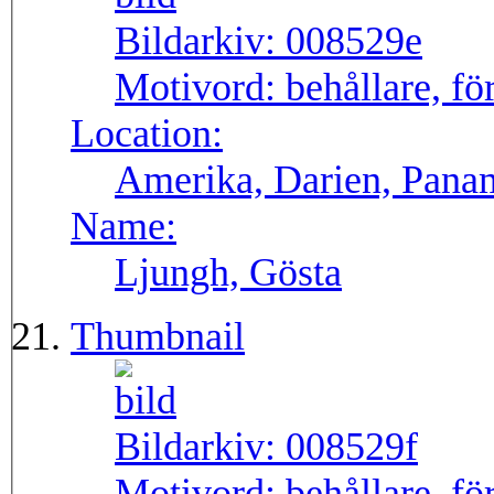
Bildarkiv:
008529e
Motivord:
behållare, fö
Location:
Amerika, Darien, Pana
Name:
Ljungh, Gösta
Thumbnail
Bildarkiv:
008529f
Motivord:
behållare, fö