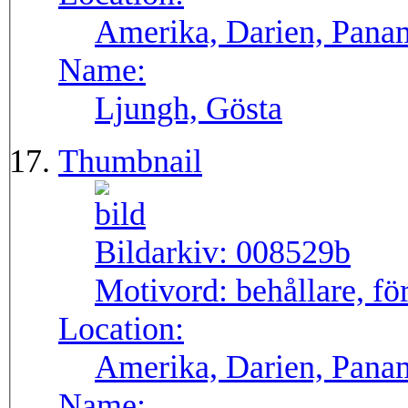
Amerika, Darien, Pana
Name:
Ljungh, Gösta
Thumbnail
Bildarkiv:
008529b
Motivord:
behållare, fö
Location:
Amerika, Darien, Pana
Name: