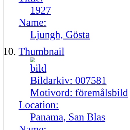
1927
Name:
Ljungh, Gösta
Thumbnail
Bildarkiv:
007581
Motivord:
föremålsbild
Location:
Panama, San Blas
Name: