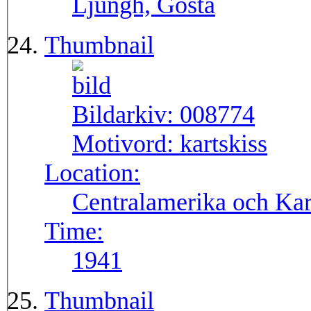
Ljungh, Gösta
Thumbnail
Bildarkiv:
008774
Motivord:
kartskiss
Location:
Centralamerika och Ka
Time:
1941
Thumbnail