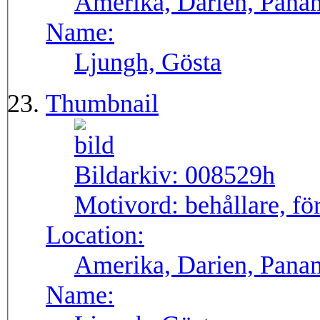
Amerika, Darien, Pana
Name:
Ljungh, Gösta
Thumbnail
Bildarkiv:
008529h
Motivord:
behållare, fö
Location:
Amerika, Darien, Pana
Name: