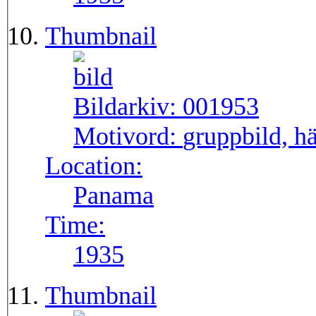
Thumbnail
Bildarkiv:
001953
Motivord:
gruppbild, hä
Location:
Panama
Time:
1935
Thumbnail