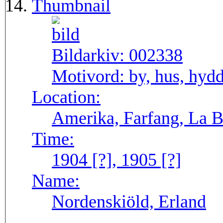
Thumbnail
Bildarkiv:
002338
Motivord:
by, hus, hyd
Location:
Amerika, Farfang, La 
Time:
1904 [?], 1905 [?]
Name:
Nordenskiöld, Erland