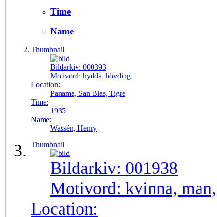
Time
Name
Thumbnail
Bildarkiv:
000393
Motivord:
hydda, hövding
Location:
Panama, San Blas, Tigre
Time:
1935
Name:
Wassén, Henry
Thumbnail
Bildarkiv:
001938
Motivord:
kvinna, man,
Location: