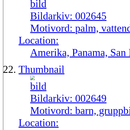
Bildarkiv:
002645
Motivord:
palm, vatten
Location:
Amerika, Panama, San B
Thumbnail
Bildarkiv:
002649
Motivord:
barn, gruppb
Location: