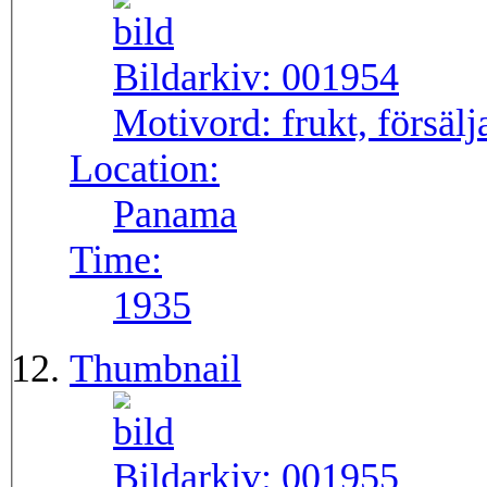
Bildarkiv:
001954
Motivord:
frukt, försäl
Location:
Panama
Time:
1935
Thumbnail
Bildarkiv:
001955