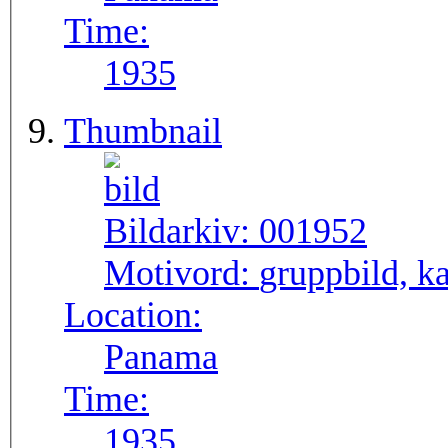
Time:
1935
Thumbnail
Bildarkiv:
001952
Motivord:
gruppbild, k
Location:
Panama
Time:
1935