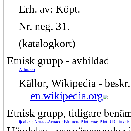
Erh. av: Köpt.
Nr. neg. 31.
(katalogkort)
Etnisk grupp - avbildad
Arhuaco
Källor, Wikipedia - beskr.
en.wikipedia.org
Etnisk grupp, tidigare benä
ijca
ijca
;
Aruaco
Aruaco
;
Bintucua
Bintucua
;
Bintuk
Bintuk
;
bí
Händelse - var närvarande v