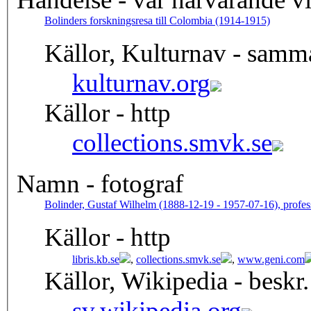
Bolinders forskningsresa till Colombia (1914-1915)
Källor, Kulturnav - samm
kulturnav.org
Källor - http
collections.smvk.se
Namn - fotograf
Bolinder, Gustaf Wilhelm (1888-12-19 - 1957-07-16), profes
Källor - http
libris.kb.se
,
collections.smvk.se
,
www.geni.com
Källor, Wikipedia - beskr.
sv.wikipedia.org