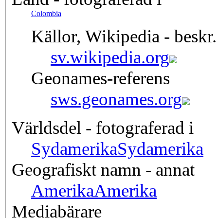
Colombia
Källor, Wikipedia - beskr.
sv.wikipedia.org
Geonames-referens
sws.geonames.org
Världsdel - fotograferad i
Sydamerika
Sydamerika
Geografiskt namn - annat
Amerika
Amerika
Mediabärare