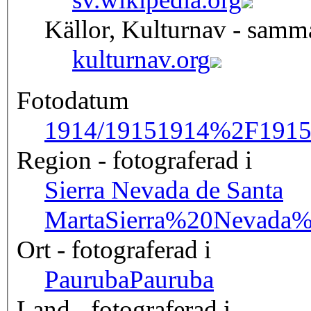
Källor, Kulturnav - samm
kulturnav.org
Fotodatum
1914/1915
1914%2F191
Region - fotograferad i
Sierra Nevada de Santa
Marta
Sierra%20Nevada
Ort - fotograferad i
Pauruba
Pauruba
Land - fotograferad i